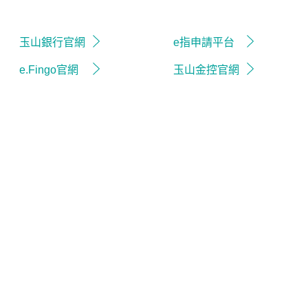
玉山銀行官網
e指申請平台
e.Fingo官網
玉山金控官網