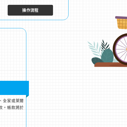
操作流程
K、全家或萊爾
款。帳款將於
。