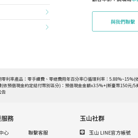
與我們聯繫
零利率產品：零手續費、零總費用年百分率◎循環利率：5.88%~15%(依
(依預借現金約定結付幣別區分)：預借現金金額x3.5%+(新臺幣150元/
公告
援服務
玉山社群
中心
聯繫客服
玉山 LINE官方帳號