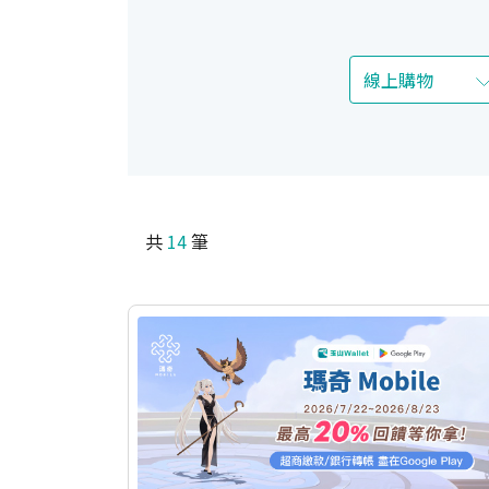
共
14
筆