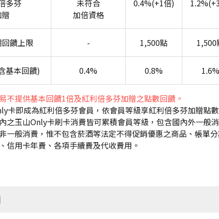
倍多芬
未符合
0.4%(+1倍)
1.2%(+
加贈
加倍資格
期回饋上限
-
1,500點
1,50
含基本回饋)
0.4%
0.8%
1.6
易不提供基本回饋1倍及紅利倍多芬加贈之點數回饋。
nly卡即成為紅利倍多芬會員，依會員等級享紅利倍多芬加贈點
內之玉山Only卡刷卡消費皆可累積會員等級，包含國內外一般
非一般消費，惟不包含菸酒等法定不得促銷優惠之商品、帳單分
、信用卡年費、各項手續費及代收費用。
項