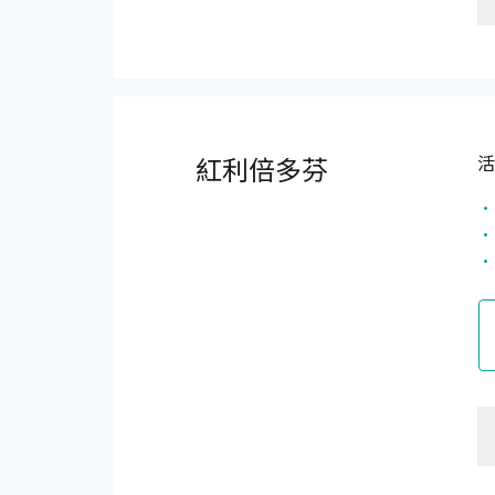
紅利倍多芬
活