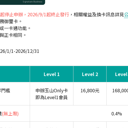
/1起停止申辦，2026/9/1起終止發行
，相關權益及換卡訊息詳見
商務御璽卡。
或一卡通功能。
與正卡相同。
/1/1-2026/12/31
Level 1
Level 2
Level
等門檻
申辦玉山Only卡
16,800元
168,0
即為Level1會員
饋
(無上限)
0.4%