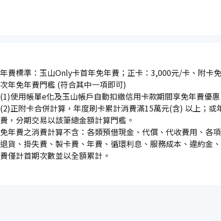
年費標準：玉山Only卡首年免年費；正卡：3,000元/卡、附卡
次年免年費門檻 (符合其中一項即可)
(1)使用帳單e化及玉山帳戶自動扣繳信用卡款期間享免年費優惠
(2)正附卡合併計算，年度刷卡累計消費滿15萬元(含) 以上；
費，分期交易以該筆總金額計算門檻。
免年費之消費計算不含：各類預借現金、代償、代收費用、各項
退貨、掛失費、製卡費、年費、循環利息、服務成本、違約金、
費僅計首期次數並以全額累計。