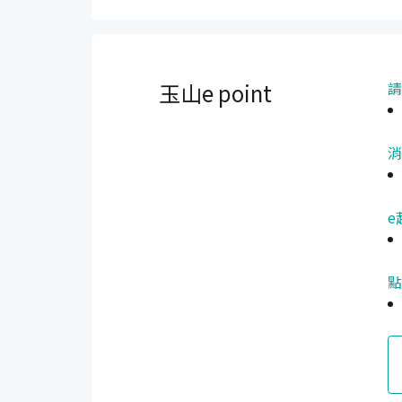
玉山e point
請
消
e
點