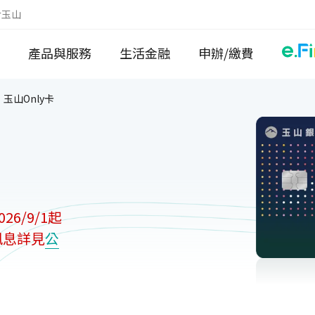
於玉山
產品與服務
生活金融
申辦/繳費
玉山Only卡
26/9/1起
訊息詳見
公