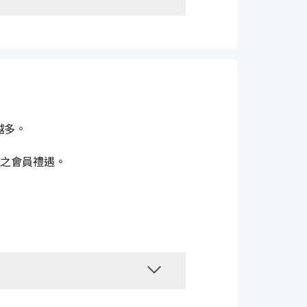
越多。
之會員禮遇。