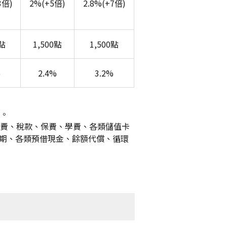
3倍)
2%(+5倍)
2.8%(+7倍)
0點
1,500點
1,500點
%
2.4%
3.2%
數。
消費、稅款、保費、學費、各類儲值卡
期、各類預借現金、餘額代償、循環