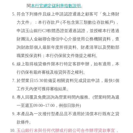
閱
本行官網定儲利率指數說明
。
符合下列條件且線上申請認證通過之顧客可「免上傳財
力文件」：本行存款戶 (不包含第三類數位存款帳戶)，
申請玉山銀行C3軟體憑證並通過認證，並授權本行透過
財團法人金融聯合徵信中心介接使用公務機關資料，查
詢財政部個人最新年度所得資料、財產清單以及勞動部
職業投保資料；本行仍保留文件徵提之權利。
線上取得核貸條件限本行特定客群申辦，始有適用，本
行仍保有最終審核及核貸與否之權利。
於營業日15:30前備妥相關資料完成貸款申請，最快1個
工作天內便可獲得審核結果。
專人回覆及免費諮詢為營業時間內服務。(營業時間為週
一至週五09:00~17:00，例假日除外)
本產品為一次撥付型產品且不適用於清償本行既有之貸
款條件。
玉山銀行未與任何代辦或行銷公司合作辦理貸款事宜，