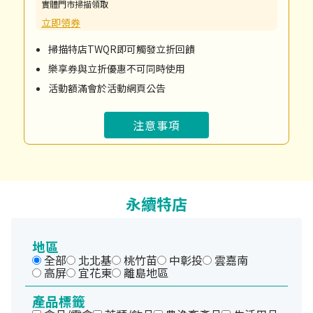
實體門市掃描領取
立即領券
掃描特店TWQR即可觸發立折回饋
樂享券與立折優惠不可同時使用
活動額滿會於活動網頁公告
注意事項
永續特店
地區
全部
北北基
桃竹苗
中彰投
雲嘉南
高屏
宜花東
離島地區
產品標籤