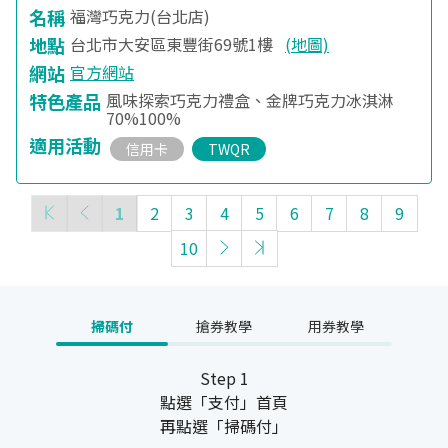
名稱
福灣巧克力(台北店)
地點
台北市大安區東豐街69號1樓
(地圖)
網站
官方網站
特色產品
風味探索巧克力禮盒、金牌巧克力冰淇淋
70%100%
適用活動
信用卡
TWQR
1
2
3
4
5
6
7
8
9
10
掃碼付
搶券教學
用券教學
Step 1
點選「支付」首頁
再點選「掃碼付」