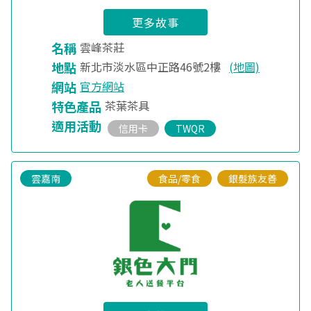
更多故事
名稱
雲峰茶莊
地點
新北市淡水區中正路46號2樓
(地圖)
網站
官方網站
特色產品
茶葉茶具
適用活動
信用卡
TWQR
雲嘉南
食品/零食
銀髮族友善