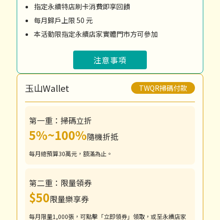
指定永續特店刷卡消費即享回饋
每月歸戶上限 50 元
本活動限指定永續店家實體門市方可參加
注意事項
玉山Wallet
TWQR掃碼付款
第一重：掃碼立折
5%~100%
隨機折抵
每月總預算30萬元，額滿為止。
第二重：限量領券
$50
限量樂享券
每月限量1,000張，可點擊「立即領券」領取，或至永續店家