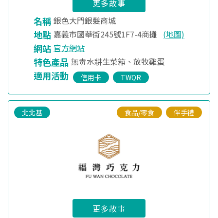
更多故事
名稱
銀色大門銀髮商城
地點
嘉義市國華街245號1F7-4商攤
(地圖)
網站
官方網站
特色產品
無毒水耕生菜箱、放牧雞蛋
適用活動
信用卡
TWQR
北北基
食品/零食
伴手禮
更多故事