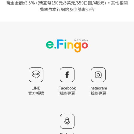
在超市選購具有機、產銷履歷等標章食材，
現金金額x3.5%+(新臺幣150元/5美元/550日圓/4歐元) 。其他相關
了解食材的生產過程，用消費為你想要的世
農村好物是農業部農村發展及水土保持署自2015
費率依本行網站及申請書公告
界投票
年起推動的優質農產品選拔活動，旨在肯定並認
了解更多在地故
玉山地方創生貸
證來自臺灣農村具發展潛力的產品，促進農村產
「實踐綠飲食」
事
款專案
業活化與推廣在地農特產，並提升其商業價值與
外出用餐可以選擇綠色餐飲、環保餐廳等認
國際能見度。農村好物須符合嚴格標準，包括在
證商家，讓我們透過飲食落實永續綠生活
臺灣生產、使用在地農產原料，在合法加工場域
製作，遵守食品衛生法規，並擁有完善包裝與標
示，通過多重篩選才能獲選。
了解更多永續食
玉山Farm to
材故事
Table融資專案
「農村社區企業經營輔導計畫」自105年起推動企
業化經營，結合地方特色與計畫支持青年創業與
社區組織轉型，提升產業競爭力與生活品質，同
時創新，注入農村永續動能，促進城鄉均衡與共
好發展。並且強調回饋社區，成為臺灣農村振興
的重要引擎。
如何支持農村好店、農村好物以及農社企
「選購認證農村產品」
挑選通過嚴格標準、在地製造且具農村特色