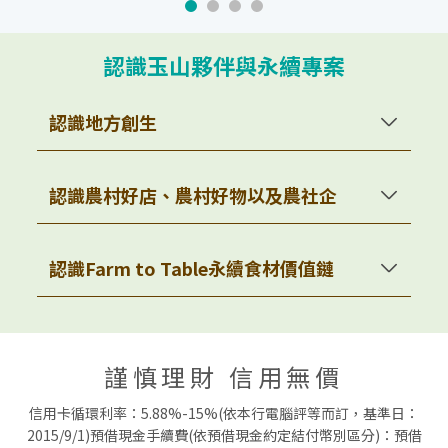
認識玉山夥伴與永續專案
認識地方創生
臺灣面臨少子化、高齡化、人口過度集中都市與
地方產業消失等困境，而在臺灣各地有一群人努
力耕耘著，他們結合在地地理特色及人文風情，
認識農村好店、農村好物以及農社企
建立可持續發展的商業模式，創造就業機會，讓
當地共創共好。
如何支持地方創生
認識Farm to Table永續食材價值鏈
響應聯合國生物多樣性框架及SDGs目標，推動永
農村好店結合農村特色與地方文化，打造具在地
「讓旅行成為改變的力量」
續生產與責任消費，消費者從產地採購友善耕作
風格的優質商店，推動農村永續發展。透過遴選
臺灣這個美麗的島嶼還有哪裡沒去過呢?親自
食材，透過良好運送方式，讓每人每餐輕鬆實踐
與輔導，提升店面經營與設計，展現文化內涵，
走訪，感受臺灣各地的美好
綠色飲食。
促進城鄉交流，支持在地經濟，達成農村共榮目
標。
謹慎理財 信用無價
「買一個有溫度的故事」
如何支持Farm to Table永續食材價值鏈
各個地方都有努力翻轉家鄉的地方創生夥
信用卡循環利率：5.88%-15%(依本行電腦評等而訂，基準日：
伴，透過「土地有情，玉山同行」合作店家
「選擇好食材」
了解他們的故事吧!
2015/9/1)預借現金手續費(依預借現金約定結付幣別區分)：預借