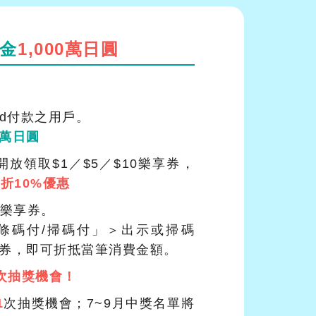
物金
1,000萬日圓
ard付款之用戶。
百萬日圓
 開放領取$1／$5／$10樂享券，
折10%優惠
＞ 樂享券。
「條碼付/掃碼付」＞出示或掃碼
i樂享券，即可折抵當筆消費金額。
1次抽獎機會！
1
次抽獎機會；7~9月中獎名單將