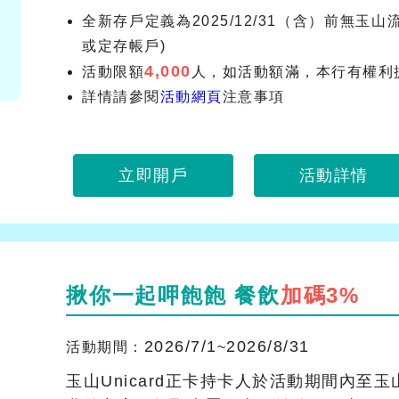
全新存戶定義為2025/12/31（含）前無玉
或定存帳戶)
4,000
活動限額
人，如活動額滿，本行有權利
詳情請參閱
活動網頁
注意事項
立即開戶
活動詳情
揪你一起呷飽飽 餐飲
加碼3%
2026/7/1
2026/8/31
活動期間：
~
玉山Unicard正卡持卡人於活動期間內至玉山Wa