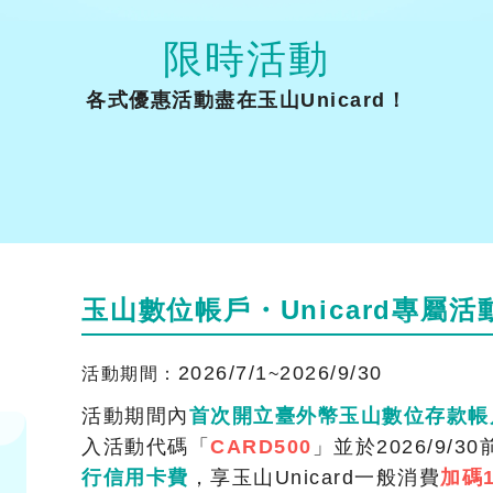
限時活動
各式優惠活動盡在玉山Unicard！
玉山數位帳戶・Unicard專屬活
2026/7/1
2026/9/30
活動期間：
~
活動期間內
首次開立臺外幣玉山數位存款帳
入活動代碼「
CARD500
」並於2026/9/3
行信用卡費
，享玉山Unicard一般消費
加碼