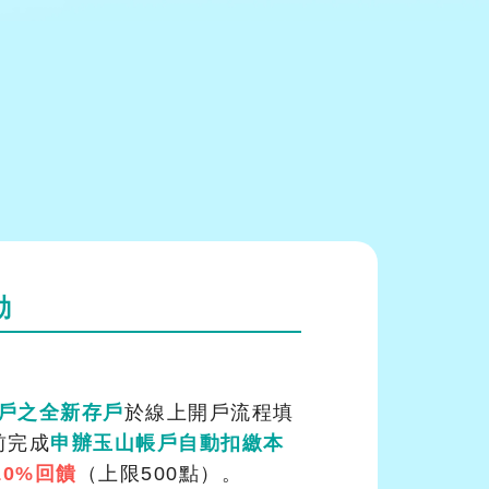
動
戶之全新存戶
於線上開戶流程填
0前完成
申辦玉山帳戶自動扣繳本
10%回饋
（上限500點）。