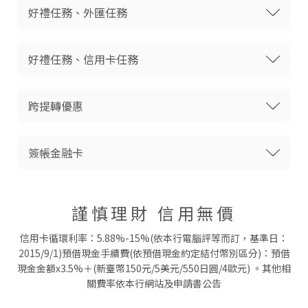
好禮任務、外匯任務
好禮任務、信用卡任務
跨提轉優惠
簽帳金融卡
謹慎理財 信用無價
信用卡循環利率：5.88%-15%(依本行電腦評等而訂，基準日：
2015/9/1)預借現金手續費(依預借現金約定結付幣別區分)：預借
現金金額x3.5%＋(新臺幣150元/5美元/550日圓/4歐元) 。其他相
關費率依本行網站及申請書公告