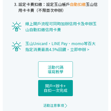
設定卡費扣繳：設定玉山帳戶
自動扣繳
玉山信
用卡卡費（不限首次申辦）
線上開戶流程可同時加辦信用卡及申辦玉
山自動扣繳信用卡費
玉山Unicard，LINE Pay、momo等百大
指定消費最高4.5%回饋，
立即申辦 >
活動代碼
填寫教學
開戶+辦卡+
自扣一次完成
活動注意事項