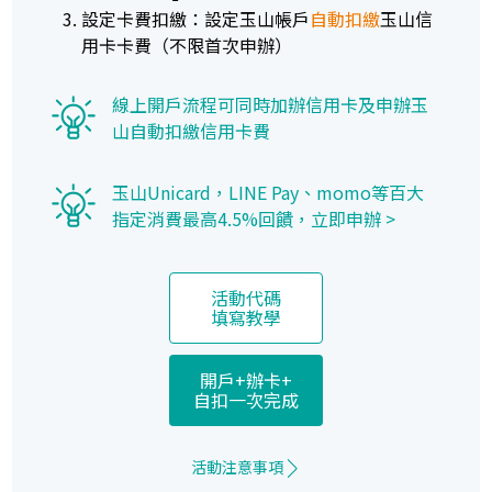
設定卡費扣繳：設定玉山帳戶
自動扣繳
玉山信
用卡卡費（不限首次申辦）
線上開戶流程可同時加辦信用卡及申辦玉
山自動扣繳信用卡費
玉山Unicard，LINE Pay、momo等百大
指定消費最高4.5%回饋，
立即申辦 >
活動代碼
填寫教學
開戶+辦卡+
自扣一次完成
活動注意事項