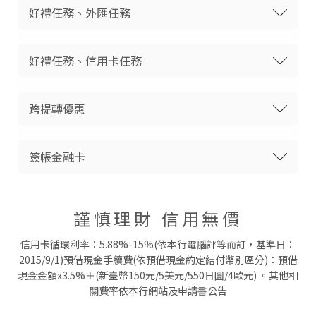
好禮任務、外匯任務
好禮任務、信用卡任務
跨提轉優惠
簽帳金融卡
謹慎理財 信用無價
信用卡循環利率：5.88%-15%(依本行電腦評等而訂，基準日：
2015/9/1)預借現金手續費(依預借現金約定結付幣別區分)：預借
現金金額x3.5%＋(新臺幣150元/5美元/550日圓/4歐元) 。其他相
關費率依本行網站及申請書公告