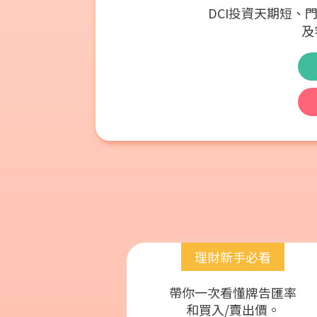
DCI投資天期短
及
理財新手必看
帶你一次看懂牌告匯率
和買入/賣出價。