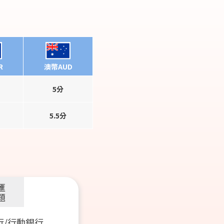
R
澳幣AUD
5分
5.5分
匯
題
行/行動銀行