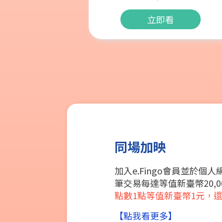
立即看
同場加映
加入e.Fingo會員並於個
筆交易每達等值新臺幣20,00
點數1點等值新臺幣1元，
【點我看更多】