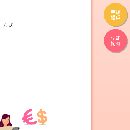
申辦
帳戶
」方式
立即
換匯
。