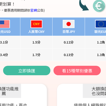
更划算！
分，優惠適用期間請依
官網
公告)
人民幣CNY
元USD
日幣JPY
歐元EU
3.1分
1.5分
0.12分
1.2角
3.4分
1.7分
0.13分
1.3角
立即換匯
看15種幣別優惠
換匯功能推
大額換
薦
也沒問
好用功能，再也
使用個人網路銀