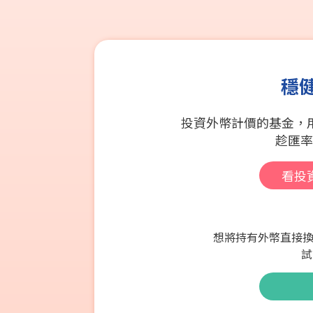
穩
投資外幣計價的基金，
趁匯率
看投
想將持有外幣直接換
試