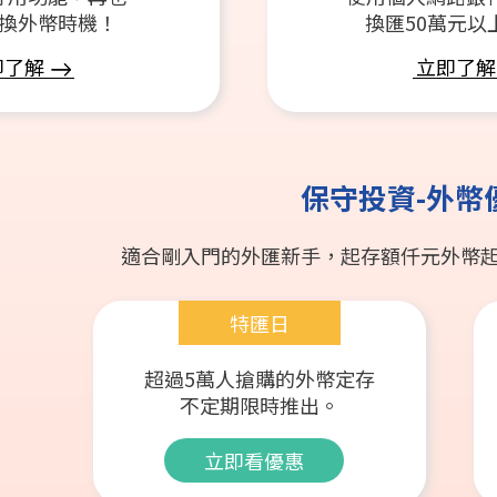
換外幣時機！
換匯50萬元以
即了解
立即了解
保守投資-外幣
適合剛入門的外匯新手，起存額仟元外幣
特匯日
超過5萬人搶購的外幣定存
不定期限時推出。
立即看優惠