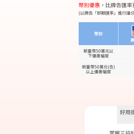
幣別優惠
，比牌告匯率
(以牌告「即期匯率」進行讓
幣別
美
新臺幣50萬元以
下優惠幅度
新臺幣50萬元(含)
以上優惠幅度
好用
掌握三招