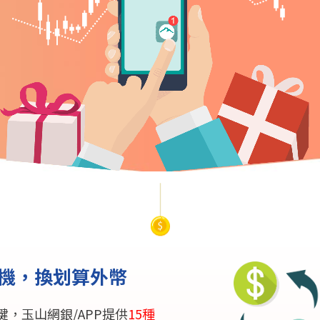
機，換划算外幣
，玉山網銀/APP提供
15種