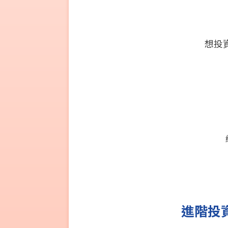
想投
進階投資