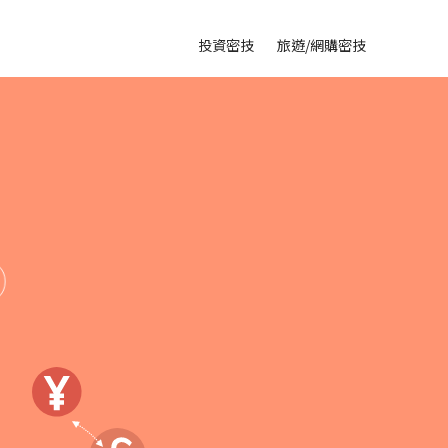
投資密技
旅遊/網購密技