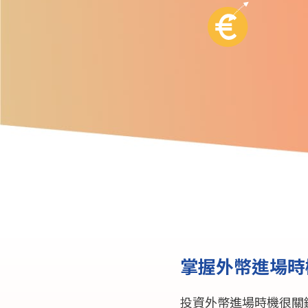
掌握外幣進場時
投資外幣進場時機很關鍵