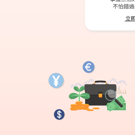
不怕錯過
立