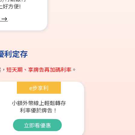
上好方便!
優利定存
起，
短天期、享牌告再加碼利率
。
e步享利
小額外幣線上輕鬆轉存
利率優於牌告！
立即看優惠