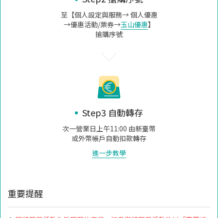
至【個人設定與服務→ 個人優惠
→優惠活動/票券→
玉山優惠
】
搶購序號
Step3 自動轉存
次一營業日上午11:00 由新臺幣
或外幣帳戶自動扣款轉存
進一步教學
重要提醒