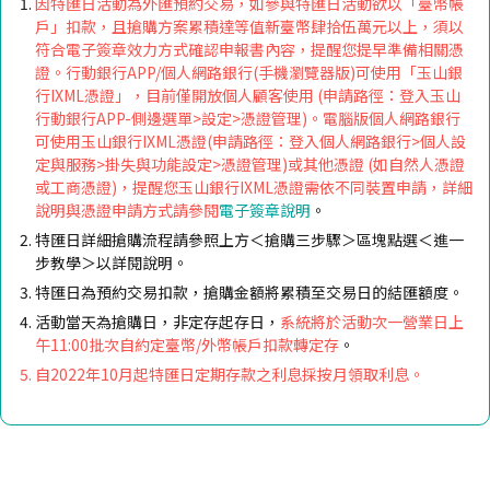
因特匯日活動為外匯預約交易，如參與特匯日活動欲以「臺幣帳
戶」扣款，且搶購方案累積達等值新臺幣肆拾伍萬元以上，須以
符合電子簽章效力方式確認申報書內容，提醒您提早準備相關憑
證。行動銀行APP/個人網路銀行(手機瀏覽器版)可使用「玉山銀
行IXML憑證」，目前僅開放個人顧客使用 (申請路徑：登入玉山
行動銀行APP-側邊選單>設定>憑證管理)。電腦版個人網路銀行
可使用玉山銀行IXML憑證(申請路徑：登入個人網路銀行>個人設
定與服務>掛失與功能設定>憑證管理)或其他憑證 (如自然人憑證
或工商憑證)，提醒您玉山銀行IXML憑證需依不同裝置申請，詳細
說明與憑證申請方式請參閱
電子簽章說明
。
特匯日詳細搶購流程請參照上方＜搶購三步驟＞區塊點選＜進一
步教學＞以詳閱說明。
特匯日為預約交易扣款，搶購金額將累積至交易日的結匯額度。
活動當天為搶購日，非定存起存日，
系統將於
活動次一營業日上
午11:00批次自約定臺幣/外幣帳戶扣款轉定存
。
自2022年10月起特匯日定期存款之利息採按月領取利息。