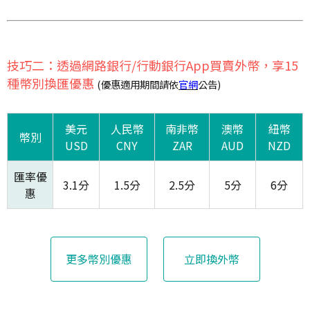
技巧二：透過網路銀行/行動銀行App買賣外幣，享15
種幣別換匯優惠
(優惠適用期間請依
官網
公告)
美元
人民幣
南非幣
澳幣
紐幣
幣別
USD
CNY
ZAR
AUD
NZD
匯率優
3.1分
1.5分
2.5分
5分
6分
惠
更多幣別優惠
立即換外幣