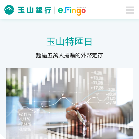
玉山特匯日
超過五萬人搶購的外幣定存