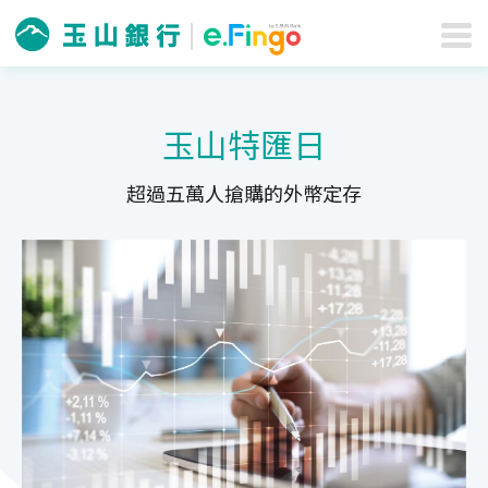
玉山特匯日
超過五萬人搶購的外幣定存