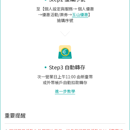
至【個人設定與服務→ 個人優惠
→優惠活動/票券→
玉山優惠
】
搶購序號
Step3 自動轉存
次一營業日上午11:00 由新臺幣
或外幣帳戶自動扣款轉存
進一步教學
重要提醒