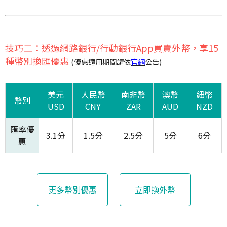
技巧二：透過網路銀行/行動銀行App買賣外幣，享15
種幣別換匯優惠
(優惠適用期間請依
官網
公告)
美元
人民幣
南非幣
澳幣
紐幣
幣別
USD
CNY
ZAR
AUD
NZD
匯率優
3.1分
1.5分
2.5分
5分
6分
惠
更多幣別優惠
立即換外幣