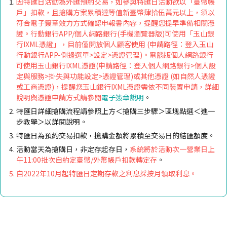
因特匯日活動為外匯預約交易，如參與特匯日活動欲以「臺幣帳
戶」扣款，且搶購方案累積達等值新臺幣肆拾伍萬元以上，須以
符合電子簽章效力方式確認申報書內容，提醒您提早準備相關憑
證。行動銀行APP/個人網路銀行(手機瀏覽器版)可使用「玉山銀
行IXML憑證」，目前僅開放個人顧客使用 (申請路徑：登入玉山
行動銀行APP-側邊選單>設定>憑證管理)。電腦版個人網路銀行
可使用玉山銀行IXML憑證(申請路徑：登入個人網路銀行>個人設
定與服務>掛失與功能設定>憑證管理)或其他憑證 (如自然人憑證
或工商憑證)，提醒您玉山銀行IXML憑證需依不同裝置申請，詳細
說明與憑證申請方式請參閱
電子簽章說明
。
特匯日詳細搶購流程請參照上方＜搶購三步驟＞區塊點選＜進一
步教學＞以詳閱說明。
特匯日為預約交易扣款，搶購金額將累積至交易日的結匯額度。
活動當天為搶購日，非定存起存日，
系統將於
活動次一營業日上
午11:00批次自約定臺幣/外幣帳戶扣款轉定存
。
自2022年10月起特匯日定期存款之利息採按月領取利息。