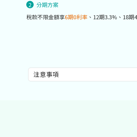
2
分期方案
稅款不限金額享
6期0利率
、12期3.3%、18期
注意事項