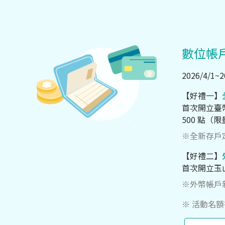
數位帳
2026/4
【好禮一】
首次開立臺幣
500 點（限
※全新存戶定
【好禮二】
首次開立玉山
※外幣帳戶新
※ 活動名