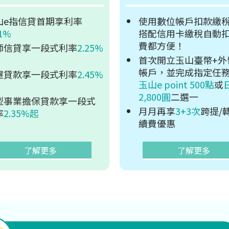
山e指信貸首期享利率
使用數位帳戶扣款繳
01%
搭配信用卡繳稅自動
費都方便！
師信貸享一段式利率
2.25%
首次開立玉山臺幣+外
帳戶，並完成指定任
屋貸款享一段式利率
2.45%
玉山e point 500點
或
2,800圓
二選一
型事業擔保貸款享一段式
月月再享
3+3次
跨提/
率
2.35%起
續費優惠
了解更多
了解更多