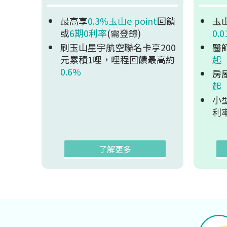
最高享
0.3%玉山e point
回饋
玉
或
6期0利率
(需登錄)
0.
刷玉山星宇航空聯名卡享200
醫
元累積1哩，哩程回饋最高約
起
0.6%
房
起
小
利
了解更多