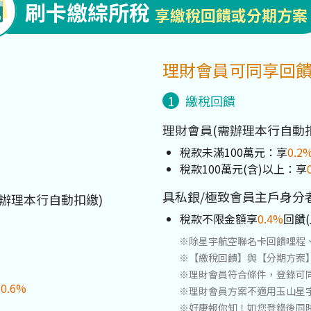
刷卡繳綜所稅
享繳稅回饋或分期方案
理財會員可同享回饋
1
繳稅回饋
理財會員(需辦理本行自動
稅款未滿100萬元：享
0.2
稅款100萬元(含)以上：享
具私銀/極致會員主戶身分
需辦理本行自動扣繳)
稅款不限金額享
0.4%
回饋(
※除星宇航空聯名卡回饋哩程、P
※【繳稅回饋】與【分期方案
※理財會員符合條件，登錄可
約
0.6%
※理財會員方案不適用玉山星
※好康報你知！如您登錄後同時於