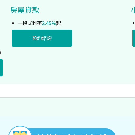
房屋貸款
一段式利率
2.45%
起
預約諮詢
禮