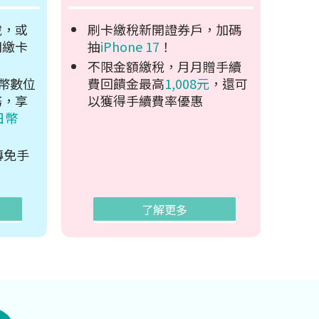
稅，或
刷卡繳稅新開證券戶，加碼
扣繳卡
抽
iPhone 17
！
不限金額繳稅，月月贈手續
幣數位
費回饋金最高
1,008元
，還可
務，享
以獲得手續費率優惠
日幣
轉免手
了解更多