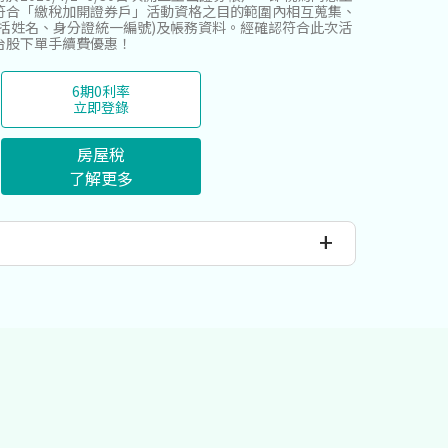
符合「繳稅加開證券戶」活動資格之目的範圍內相互蒐集、
括姓名、身分證統一編號)及帳務資料。經確認符合此次活
台股下單手續費優惠！
6期0利率
立即登錄
房屋稅
了解更多
+