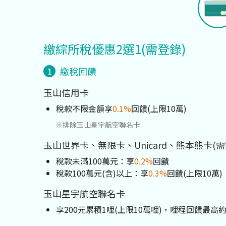
繳綜所稅優惠2選1(需登錄)
1
繳稅回饋
玉山信用卡
稅款不限金額享
0.1%
回饋(上限10萬)
※排除玉山星宇航空聯名卡
玉山世界卡、無限卡、Unicard、熊本熊卡(
稅款未滿100萬元：享
0.2%
回饋
稅款100萬元(含)以上：享
0.3%
回饋(上限10萬)
玉山星宇航空聯名卡
享200元累積1哩(上限10萬哩)，哩程回饋最高