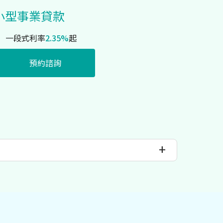
小型事業貸款
一段式利率
2.35%
起
預約諮詢
+