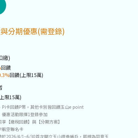
與分期優惠(需登錄)
扣繳)
%
回饋
0.3%
回饋(上限15萬)
者
上限15萬)
i卡回饋P幣，其他卡別皆回饋玉山e point
】優惠活動限擇1登錄參加
同享【繳稅回饋】與【分期方案】
宇航空聯名卡
2026/4/1~6/30首次開立玉山證券帳戶，即視為同意玉