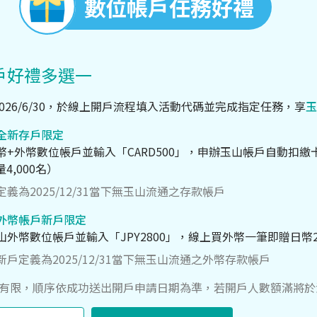
數位帳戶任務好禮
戶好禮多選一
/1~2026/6/30，於線上開戶流程填入活動代碼並完成指定任務，享
玉
全新存戶限定
+外幣數位帳戶並輸入「CARD500」，申辦玉山帳戶自動扣繳卡費
量4,000名）
義為2025/12/31當下無玉山流通之存款帳戶
外幣帳戶新戶限定
外幣數位帳戶並輸入「JPY2800」，線上買外幣一筆即贈日幣2,8
戶定義為2025/12/31當下無玉山流通之外幣存款帳戶
額有限，順序依成功送出開戶申請日期為準，若開戶人數額滿將