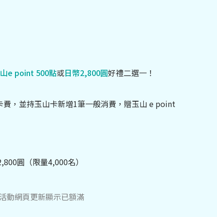
山e point 500點
或
日幣2,800圓
好禮二選一！
，並持玉山卡新增1筆一般消費，贈玉山 e point
00圓（限量4,000名）
於活動網頁更新顯示已額滿