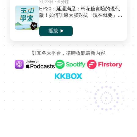
7月23日
・6 分鐘
EP20：延遲滿足：棉花糖實驗的現代
版！如何訓練大腦對抗「現在就要」的
衝動
播放
訂閱各大平台．準時收聽最新內容