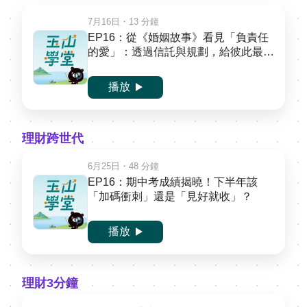
7月16日
・13 分鐘
EP16：從《婚姻故事》看見「負責任
的愛」：透過信託與規劃，給彼此最溫
柔的後路！
播放
理財跨世代
6月25日
・48 分鐘
EP16：期中考成績揭曉！下半年該
「加碼衝刺」還是「見好就收」？
播放
理財3分鐘