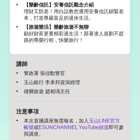
【樂齡信託】安養信託觀念介紹
理財又防老！用白話教您運用安養信託鎖緊老
本，打造尊嚴富足的退休生活。
【旅遊樂活】樂齡旅遊不無聊
顧好財富更要精彩過生活！跟著達人規劃不趕
路的尊榮行程，快樂旅行！
講師
警政署 張佳勳警官
玉山銀行 李承邦資深經理
雄獅旅遊 趙相瑀主任
注意事項
本次直播講座無需報名，加入
玉山LINE官方
帳號
或
ESUNCHANNEL YouTube頻道
即可參
與講座。