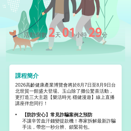
2
01
29
活動倒數
天
小時
分
課程簡介
2026高齡健康產業博覽會將於8月7日至8月9日台
北世貿一館盛大登場。玉山除了攤位驚喜活動，
更打造三大主題【樂活時光 穩健漫遊】線上直播
講座伴您同行！
【防詐安心】常見詐騙案例之預防
不讓辛苦血汗錢變提款機！專家拆解最新詐騙
手法，帶您一秒分辨、鎖緊荷包。