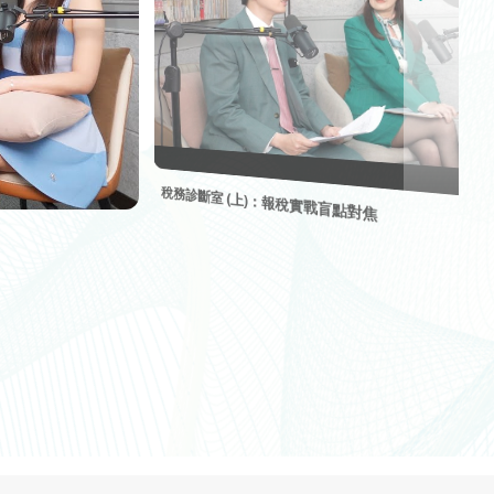
稅務診斷室 (上)：報稅實戰盲點對焦