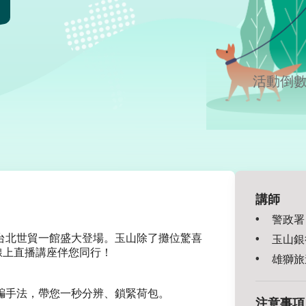
活動倒
講師
警政署
9日台北世貿一館盛大登場。玉山除了攤位驚喜
玉山銀
線上直播講座伴您同行！
雄獅旅
騙手法，帶您一秒分辨、鎖緊荷包。
注意事項