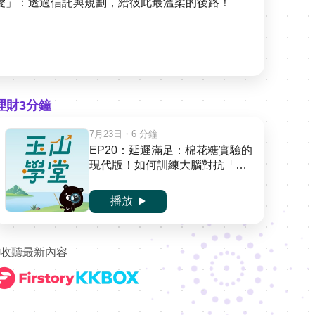
的愛」：透過信託與規劃，給彼此最溫柔的後路！
理財3分鐘
7月23日
・6 分鐘
EP20：延遲滿足：棉花糖實驗的
現代版！如何訓練大腦對抗「現
在就要」的衝動
播放
收聽最新內容