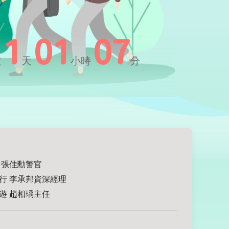
1
01
07
數
天
小時
分
 張佳勳警官
行 李承邦資深經理
遊 趙相瑀主任