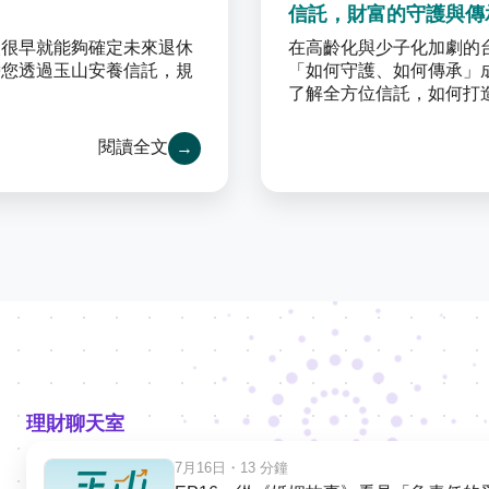
信託，財富的守護與傳
人很早就能夠確定未來退休
在高齡化與少子化加劇的
帶您透過玉山安養信託，規
「如何守護、如何傳承」
了解全方位信託，如何打
閱讀全文
→
理財聊天室
7月16日
・13 分鐘