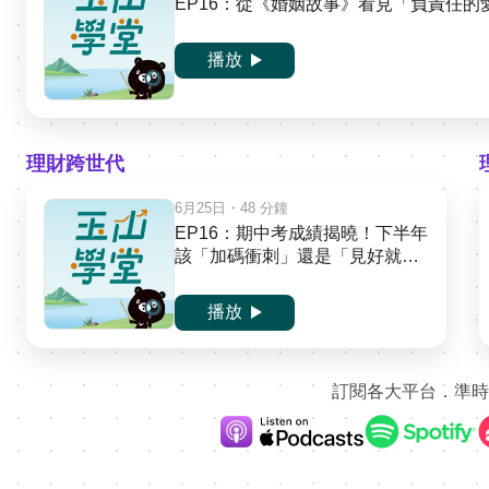
EP16：從《婚姻故事》看見「負責任
播放
理財跨世代
6月25日
・48 分鐘
EP16：期中考成績揭曉！下半年
該「加碼衝刺」還是「見好就
收」？
播放
訂閱各大平台．準時