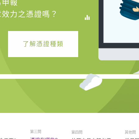
易申報
章效力之憑證嗎？
了解憑證種類
第三問
第四問
其他問