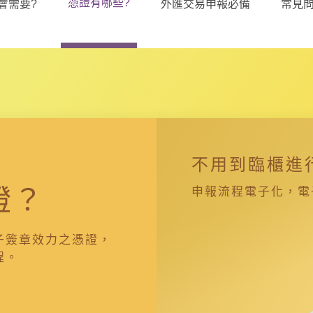
憑證有哪些?
會需要?
外匯交易申報必備
常見問
不用到臨櫃進
證？
申報流程電子化，電
子簽章效力之憑證，
程。