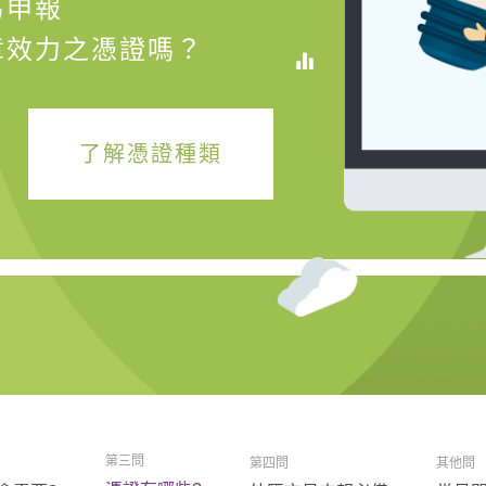
易申報
章效力之憑證嗎？
了解憑證種類
第三問
第四問
其他問