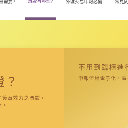
憑證有哪些?
會需要?
外匯交易申報必備
常見問
不用到臨櫃進
證？
申報流程電子化，電
子簽章效力之憑證，
程。