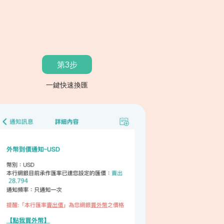
第3步
一鍵快速換匯