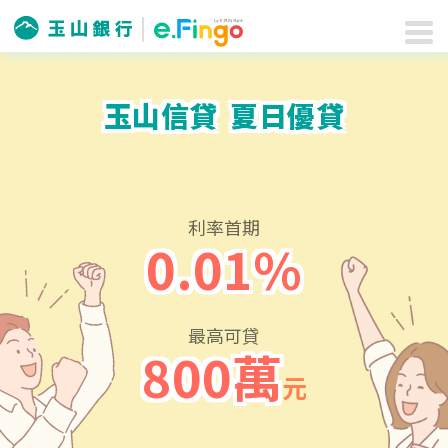
玉山信貸
夏日優貸
利率首期
0.01%
最高可貸
800萬
元