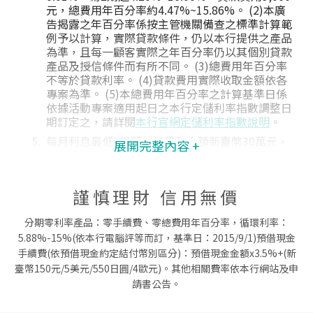
元，總費用年百分率約4.47%~15.86%。 (2)本廣
告揭露之年百分率係按主管機關備查之標準計算範
例予以計算，實際貸款條件，仍以本行提供之產品
為準，且每一顧客實際之年百分率仍以其個別貸款
產品及授信條件而有所不同。 (3)總費用年百分率
不等於貸款利率。 (4)貸款費用實際收取金額依各
專案為準。 (5)本總費用年百分率之計算基準日係
依據活動專案適用起日之本行定儲利率指數調整日
期訂定之，請詳閱
本行官網定儲利率指數說明
。
每月利息最低3元起：以貸款金額新臺幣30萬元，
展開完整內容 +
貸款期間五年，貸款利率首期0.01%試算而得，實
際每日利息以核貸內容計算為準。
符合下列條件且線上申請認證通過之顧客可「免上
謹慎理財 信用無價
傳財力文件」：本行存款戶(不包含第三類數位存
款帳戶)，申請玉山銀行C3軟體憑證並通過認證，
分期零利率產品：零手續費、零總費用年百分率，循環利率：
並授權本行透過財團法人金融聯合徵信中心介接使
5.88%-15%(依本行電腦評等而訂，基準日：2015/9/1)預借現金
用公務機關資料，查詢財政部個人最新年度所得資
手續費(依預借現金約定結付幣別區分)：預借現金金額x3.5%+(新
料、財產清單以及勞動部職業投保資料；本行仍保
臺幣150元/5美元/550日圓/4歐元)。其他相關費率依本行網站及申
留文件徵提之權利。
請書公告。
線上取得核貸條件限本行特定客群申辦，始有適
用，本行仍保有最終審核及核貸與否之權利。