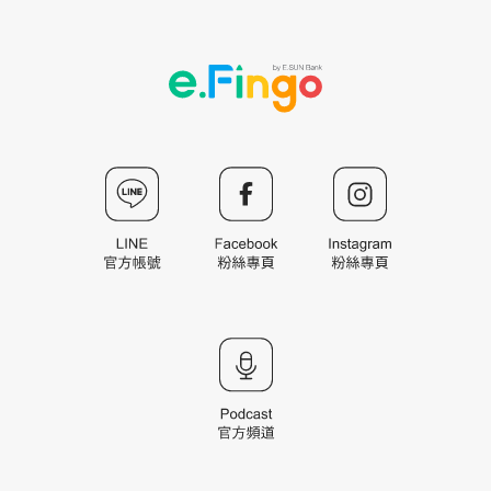
於營業日15:30前備妥相關資料完成貸款申請，最
快1個工作天內便可獲得審核結果，若為指定客群
最快1小時得知審核結果。
專人回覆及免費諮詢為營業時間內服務，營業時間
為週一至週五09:00~17:00，週六申請亦有專人協
助案件審核(2026/8/8、2026/9/26、
2026/10/10、2026/10/24除外)。
本產品為一次撥付型產品且不適用於清償本行既有
之貸款條件。
玉山銀行未與任何代辦或行銷公司合作辦理貸款事
宜，敬請留意，以免損害自身權益。
若無註明則均以新臺幣計算。
不得以非法且未經銀行同意連結本網站做為網路行
銷。
本行保有徵提文件、專案內容變更及核貸與否之權
利。