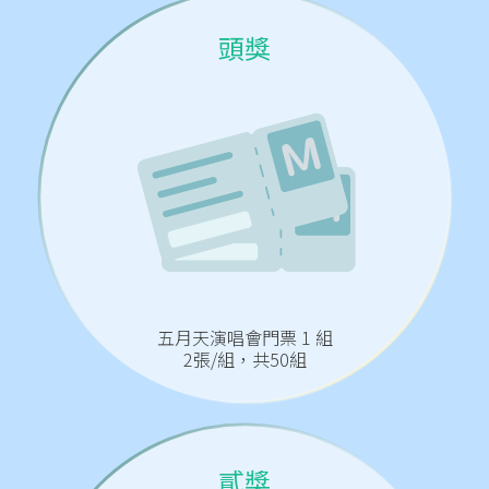
頭獎
立即登錄
五月天演唱會門票 1 組
2張/組，共50組
貳獎