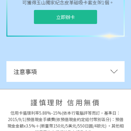
可獲得玉山獨家紀念皮革磁吸卡套支架1個。
立即辦卡
注意事項
謹慎理財 信用無價
信用卡循環利率5.88%-15%(依本行電腦評等而訂，基準日：
2015/9/1)預借現金手續費(依預借現金約定結付幣別區分)：預借
現金金額x3.5%＋(新臺幣150元/5美元/550日圓/4歐元) 。其他相