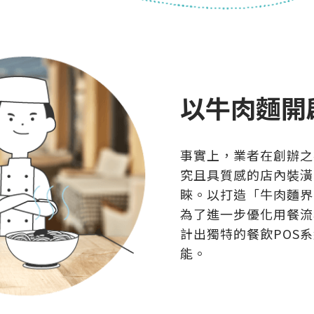
以牛肉麵開
事實上，業者在創辦之
究且具質感的店內裝潢
睞。以打造「牛肉麵界
為了進一步優化用餐流
計出獨特的餐飲POS
能。