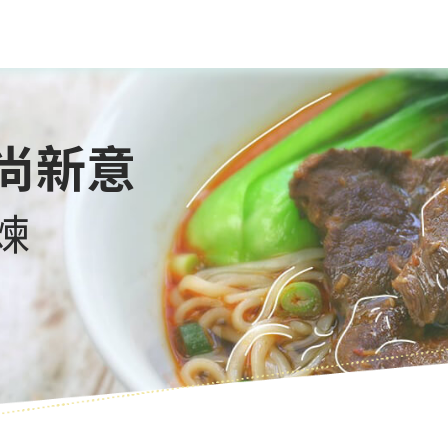
尚新意
煉