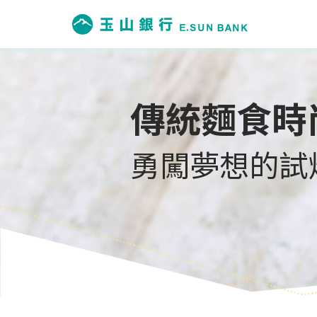
傳統麵食時
勇闖夢想的試