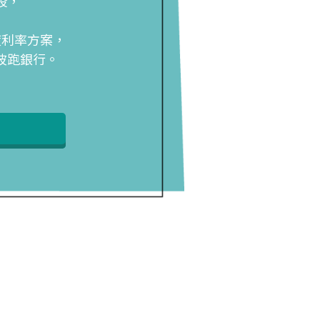
段，
度利率方案，
波跑銀行。