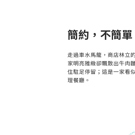
簡約，不簡單
走過車水馬龍，商店林立
家明亮雅緻卻飄散出牛肉
住駐足停留；這是一家看
理餐廳。