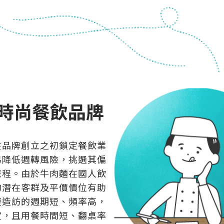
時尚餐飲品牌
在品牌創立之初鎖定餐飲業
易降低週轉風險，挑選其偏
旅程。由於牛肉麵在國人飲
的潛在客群及平價價位有助
複造訪的週期短、頻率高，
宜，且用餐時間短、翻桌率