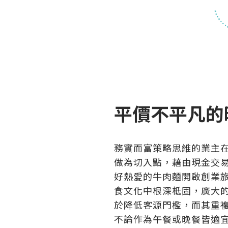
平價不平凡的
務實而富策略思維的業主
做為切入點，藉由現金交
好熱愛的牛肉麵開啟創業
食文化中根深柢固，廣大
於降低客源門檻，而其重
不論作為午餐或晚餐皆適