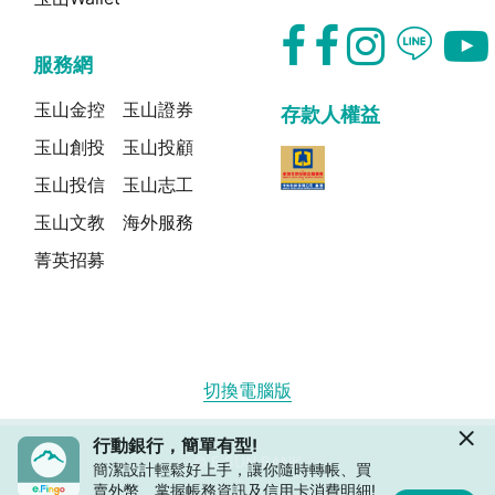
服務網
玉山金控
玉山證券
存款人權益
玉山創投
玉山投顧
玉山投信
玉山志工
玉山文教
海外服務
菁英招募
切換電腦版
行動銀行，簡單有型!
© E.SUN BANK
簡潔設計輕鬆好上手，讓你隨時轉帳、買
賣外幣、掌握帳務資訊及信用卡消費明細!