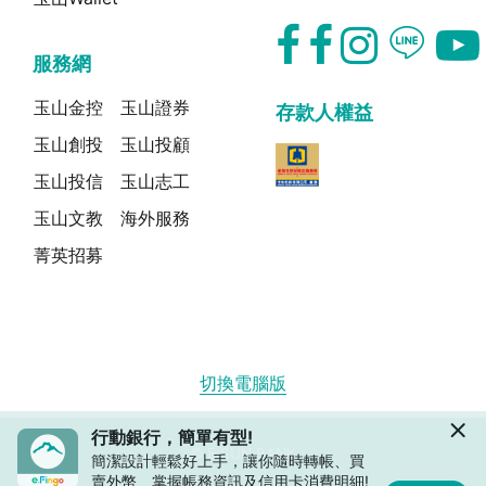
服務網
玉山金控
玉山證券
存款人權益
玉山創投
玉山投顧
玉山投信
玉山志工
玉山文教
海外服務
菁英招募
切換電腦版
行動銀行，簡單有型!
© E.SUN BANK
簡潔設計輕鬆好上手，讓你隨時轉帳、買
賣外幣、掌握帳務資訊及信用卡消費明細!