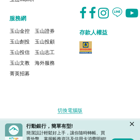
服務網
玉山金控
玉山證券
存款人權益
玉山創投
玉山投顧
玉山投信
玉山志工
玉山文教
海外服務
菁英招募
切換電腦版
行動銀行，簡單有型!
© E.SUN BANK
簡潔設計輕鬆好上手，讓你隨時轉帳、買
賣外幣、掌握帳務資訊及信用卡消費明細!