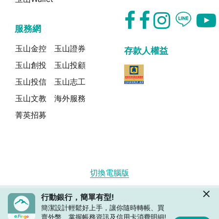
服務網
玉山金控
玉山證券
存款人權益
玉山創投
玉山投顧
玉山投信
玉山志工
玉山文教
海外服務
菁英招募
切換電腦版
行動銀行，簡單有型!
© E.SUN BANK
簡潔設計輕鬆好上手，讓你隨時轉帳、買
賣外幣、掌握帳務資訊及信用卡消費明細!