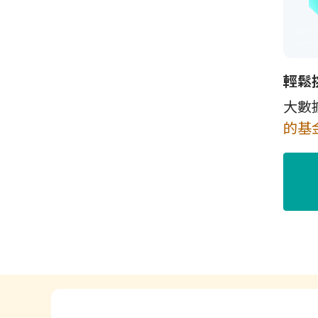
輕鬆
大數
的基