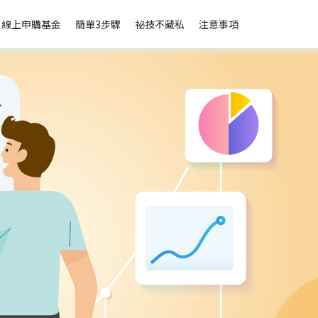
線上申購基金
簡單3步驟
祕技不藏私
注意事項