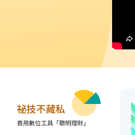
祕技不藏私
善用數位工具「聰明理財」