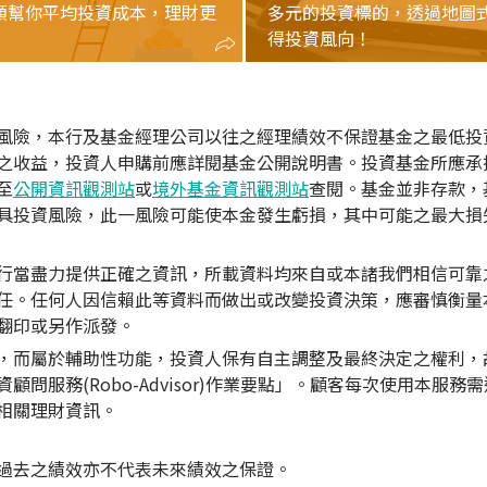
額幫你平均投資成本，理財更
多元的投資標的，透過地圖
得投資風向！
風險，本行及基金經理公司以往之經理績效不保證基金之最低投
之收益，投資人申購前應詳閱基金公開說明書。投資基金所應承擔
至
公開資訊觀測站
或
境外基金資訊觀測站
查閱。基金並非存款，
具投資風險，此一風險可能使本金發生虧損，其中可能之最大損
行當盡力提供正確之資訊，所載資料均來自或本諸我們相信可靠
任。任何人因信賴此等資料而做出或改變投資決策，應審慎衡量
翻印或另作派發。
，而屬於輔助性功能，投資人保有自主調整及最終決定之權利，
問服務(Robo-Advisor)作業要點」。顧客每次使用本服
相關理財資訊。
過去之績效亦不代表未來績效之保證。