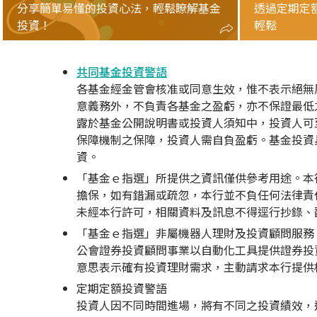
分享簡單易懂的投資心法，輕鬆瞭解基金
透過定期定
投資！
輕鬆
共同基金投資警語
各基金經金管會核准或同意生效，惟不表示絕無
意義務外，不負責各基金之盈虧，亦不保證最低
露於基金公開說明書或投資人須知中，投資人可
保障機制之保障，投資人需自負盈虧。基金投資
資。
「基金ｅ指選」所提供之資訊僅供參考用途。本
擔保，如有錯漏或疏忽，本行並不負任何法律責
未經本行許可，相關資料及訊息不得逕行抄錄、
「基金ｅ指選」非屬機器人理財及投資顧問服務
公會證券投資顧問事業以自動化工具提供證券投資顧
意思表示確有投資理財需求，主動請求本行提供
定期定額投資警語
投資人因不同時間進場，將有不同之投資績效，