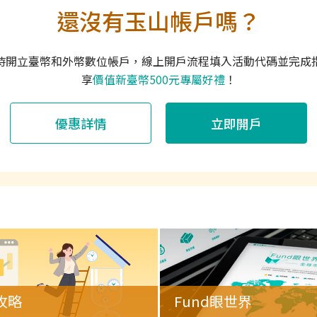
還沒有玉山帳戶嗎？
時開立臺幣和外幣數位帳戶，線上開戶流程填入活動代碼並完成
享
價值新臺幣500元專屬好禮
！
優惠詳情
立即開戶
攻略
Fund眼世界