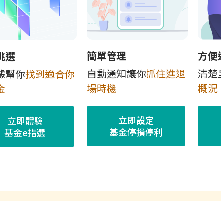
簡單管理
方便
挑選
自動通知讓你
抓住進退
清楚
據幫你
找到適合你
場時機
概況
金
立即設定
立即體驗
基金停損停利
基金e指選