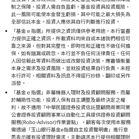
制之保障，投資人需自負盈虧。基金投資具投資風險，
此一風險可能使本金發生虧損，其中可能之最大損失為
全部信託本金。投資人應依其自行判斷進行投資。
「基金ｅ指選」所提供之資訊僅供參考用途。本行當盡
力提供正確之資訊，所載資料均來自或本諸我們相信可
靠之來源，但對其完整性、即時性和正確性不做任何擔
保，如有錯漏或疏忽，本行並不負任何法律責任。任何
人因信賴此等資料而做出或改變投資決策，應審慎衡量
本身之需求及投資風險，並就投資結果自行負責。未經
本行許可，相關資料及訊息不得逕行抄錄、翻印或另作
派發。
「基金ｅ指選」非屬機器人理財及投資顧問服務，而屬
於輔助性功能，投資人保有自主調整及最終決定之權
利，故不適用「中華民國證券投資信託暨顧問商業同業
公會證券投資顧問事業以自動化工具提供證券投資顧問
服務(Robo-Advisor)作業要點」。顧客每次使用本服務
需透過「玉山銀行基金e指選自主投資聲明書」進行意
思表示確有投資理財需求，主動請求本行提供相關理財