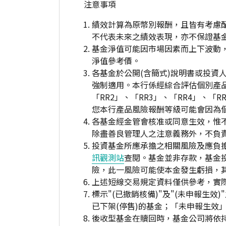
注意事項
績效計算為原幣別報酬，且皆有考慮
不代表未來之績效表現，亦不保證基
基金淨值可能因市場因素而上下波動
淨值參考價。
各基金於公開(含簡式)說明書或投
強制適用。本行係經綜合評估個別產
「RR2」、「RR3」、「RR4」、
您本行產品風險報酬等級可能會因為
各基金經金管會核准或同意生效，惟
除盡善良管理人之注意義務外，不負
投資基金所應承擔之相關風險及應負擔
訊觀測站
查閱。基金並非存款，基金
險，此一風險可能使本金發生虧損，
上述短線交易規定資料僅供參考，實
標示"(已撤銷核備)"及"(未申報
已下架(停售)的基金；「未申報生效
後收型基金在贖回時，基金公司將依