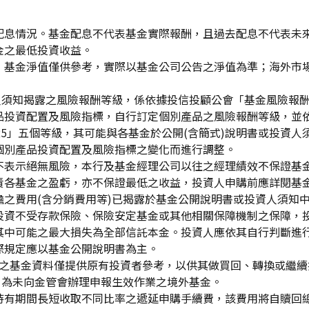
配息情況。基金配息不代表基金實際報酬，且過去配息不代表未
金之最低投資收益。
，基金淨值僅供參考，實際以基金公司公告之淨值為準；海外市
資人須知揭露之風險報酬等級，係依據投信投顧公會「基金風險報
品投資配置及風險指標，自行訂定個別產品之風險報酬等級，並依
「RR5」五個等級，其可能與各基金於公開(含簡式)說明書或投
個別產品投資配置及風險指標之變化而進行調整。
不表示絕無風險，本行及基金經理公司以往之經理績效不保證基
責各基金之盈虧，亦不保證最低之收益，投資人申購前應詳閱基
之費用(含分銷費用等)已揭露於基金公開說明書或投資人須知
投資不受存款保險、保險安定基金或其他相關保障機制之保障，
其中可能之最大損失為全部信託本金。投資人應依其自行判斷進
際規定應以基金公開說明書為主。
生效)"之基金資料僅提供原有投資者參考，以供其做買回、轉換或
」為未向金管會辦理申報生效作業之境外基金。
持有期間長短收取不同比率之遞延申購手續費，該費用將自贖回