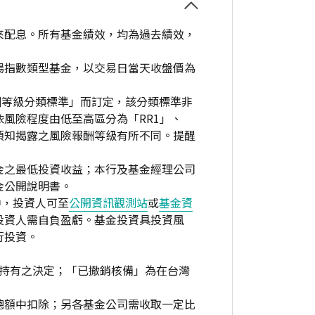
來配息。所有基金績效，均為過去績效，
場指數類型基金，以交易日當天收盤價為
酬等級分類標準」而訂定，該分類標準非
風險程度由低至高區分為「RR1」、
資人須知揭露之風險報酬等級有所不同。提醒
金之最低投資收益；本行及基金經理公司
金公開說明書。
中，投資人可至
公開資訊觀測站
或
基金資
投資人需自負盈虧。基金投資具投資風
行投資。
繼續持有之決定；「已撤銷核備」為在台灣
總額中扣除；另各基金公司需收取一定比