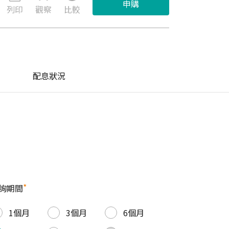
申購
列印
觀察
比較
配息狀況
*
詢期間
1個月
3個月
6個月