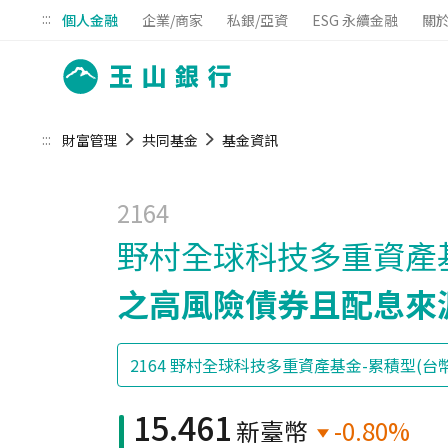
:::
個人金融
企業/商家
私銀/亞資
ESG 永續金融
關
:::
財富管理
共同基金
基金資訊
2164
野村全球科技多重資產基
之高風險債券且配息來
15.461
新臺幣
-0.80%