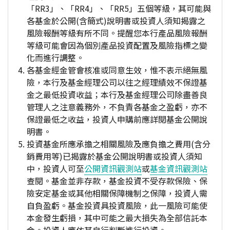
「RR3」、「RR4」、「RR5」五個等級，其可能與
各基金於公開(含簡式)說明書或投資人須知揭露之
風險報酬等級有所不同。提醒您本行產品風險報酬
等級可能會因為個別產品投資配置及風險指標之變
化而進行調整。
各基金經金管會核准或同意生效，惟不表示絕無風
險，本行及基金經理公司以往之經理績效不保證基
金之最低投資收益；本行及基金經理公司除盡善良
管理人之注意義務外，不負責各基金之盈虧，亦不
保證最低之收益，投資人申購前應詳閱基金公開說
明書。
投資基金所應承擔之相關風險及應負擔之費用(含分
銷費用等)已揭露於基金公開說明書或投資人須知
中，投資人可至
公開資訊觀測站
或
基金資訊觀測站
查閱。基金並非存款，基金投資不受存款保險、保
險安定基金或其他相關保障機制之保障，投資人需
自負盈虧。基金投資具投資風險，此一風險可能使
本金發生虧損，其中可能之最大損失為全部信託本