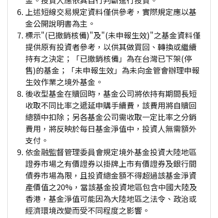
金。投資人應依其自行判斷進行投資。
上述短線交易規定資料僅供參考，實際規定應以基
金公開說明書為主。
標示"(已撤銷核備)"及"(未申報生效)"之基金資料僅
提供原有投資者參考，以供其做買回、轉換或繼續
持有之決定；「已撤銷核備」為在台灣已下架(停
售)的基金；「未申報生效」為未向金管會辦理申報
生效作業之境外基金。
後收型基金在贖回時，基金公司將依持有期間長短
收取不同比率之遞延申購手續費，該費用將自贖回
總額中扣除；另各基金公司需收取一定比率之分銷
費用，將反映於每日基金淨值中，投資人無需額外
支付。
依金融監督管理委員會規定境外基金投資大陸地區
證券市場之有價證券以掛牌上市有價證券及銀行間
債券市場為限，且投資總金額不得超過該基金淨資
產價值之20%，當該基金投資地區包含中國大陸及
香港，基金淨值可能因為大陸地區之法令、政治或
經濟環境改變而受不同程度之影響。