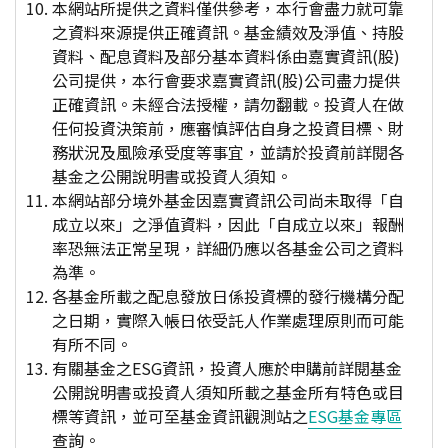
本網站所提供之資料僅供參考，本行會盡力就可靠
之資料來源提供正確資訊。基金績效及淨值、持股
資料、配息資料及部分基本資料係由嘉實資訊(股)
公司提供，本行會要求嘉實資訊(股)公司盡力提供
正確資訊。未經合法授權，請勿翻載。投資人在做
任何投資決策前，應審慎評估自身之投資目標、財
務狀況及風險承受度等事宜，並請於投資前詳閱各
基金之公開說明書或投資人須知。
本網站部分境外基金因嘉實資訊公司尚未取得「自
成立以來」之淨值資料，因此「自成立以來」報酬
率恐無法正常呈現，詳細仍應以各基金公司之資料
為準。
各基金所載之配息發放日係投資標的發行機構分配
之日期，實際入帳日依受託人作業處理原則而可能
有所不同。
有關基金之ESG資訊，投資人應於申購前詳閱基金
公開說明書或投資人須知所載之基金所有特色或目
標等資訊，並可至基金資訊觀測站之
ESG基金專區
查詢。