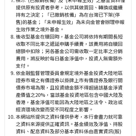
標示"(已撤銷核備)"及"(未申報生效)"之基金資料僅
提供原有投資者參考，以供其做買回、轉換或繼續
持有之決定；「已撤銷核備」為在台灣已下架(停
售)的基金；「未申報生效」為未向金管會辦理申報
生效作業之境外基金。
後收型基金在贖回時，基金公司將依持有期間長短
收取不同比率之遞延申購手續費，該費用將自贖回
總額中扣除；另各基金公司需收取一定比率之分銷
費用，將反映於每日基金淨值中，投資人無需額外
支付。
依金融監督管理委員會規定境外基金投資大陸地區
證券市場之有價證券以掛牌上市有價證券及銀行間
債券市場為限，且投資總金額不得超過該基金淨資
產價值之20%，當該基金投資地區包含中國大陸及
香港，基金淨值可能因為大陸地區之法令、政治或
經濟環境改變而受不同程度之影響。
本網站所提供之資料僅供參考，本行會盡力就可靠
之資料來源提供正確資訊。基金績效及淨值、持股
資料、配息資料及部分基本資料係由嘉實資訊(股)