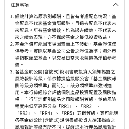
注意事項
績效計算為原幣別報酬，且皆有考慮配息情況。基
金配息不代表基金實際報酬，且過去配息不代表未
來配息。所有基金績效，均為過去績效，不代表未
來之績效表現，亦不保證基金之最低投資收益。
基金淨值可能因市場因素而上下波動，基金淨值僅
供參考，實際以基金公司公告之淨值為準；海外市
場指數類型基金，以交易日當天收盤價為淨值參考
價。
各基金於公開(含簡式)說明書或投資人須知揭露之
風險報酬等級，係依據投信投顧公會「基金風險報
酬等級分類標準」而訂定，該分類標準非強制適
用。本行係經綜合評估個別產品投資配置及風險指
標，自行訂定個別產品之風險報酬等級，並依風險
程度由低至高區分為「RR1」、「RR2」、
「RR3」、「RR4」、「RR5」五個等級，其可能與
各基金於公開(含簡式)說明書或投資人須知揭露之
風險報酬等級有所不同。提醒您本行產品風險報酬