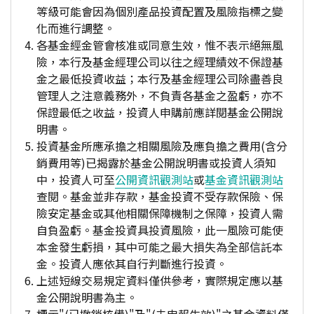
等級可能會因為個別產品投資配置及風險指標之變
化而進行調整。
各基金經金管會核准或同意生效，惟不表示絕無風
險，本行及基金經理公司以往之經理績效不保證基
金之最低投資收益；本行及基金經理公司除盡善良
管理人之注意義務外，不負責各基金之盈虧，亦不
保證最低之收益，投資人申購前應詳閱基金公開說
明書。
投資基金所應承擔之相關風險及應負擔之費用(含分
銷費用等)已揭露於基金公開說明書或投資人須知
中，投資人可至
公開資訊觀測站
或
基金資訊觀測站
查閱。基金並非存款，基金投資不受存款保險、保
險安定基金或其他相關保障機制之保障，投資人需
自負盈虧。基金投資具投資風險，此一風險可能使
本金發生虧損，其中可能之最大損失為全部信託本
金。投資人應依其自行判斷進行投資。
上述短線交易規定資料僅供參考，實際規定應以基
金公開說明書為主。