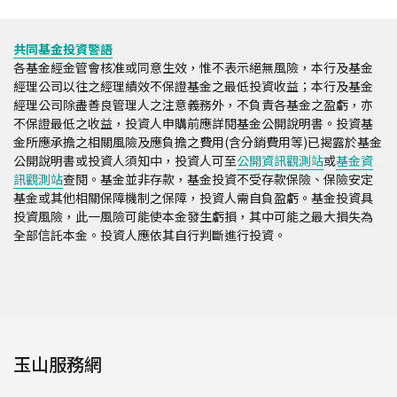
共同基金投資警語
各基金經金管會核准或同意生效，惟不表示絕無風險，本行及基金
經理公司以往之經理績效不保證基金之最低投資收益；本行及基金
經理公司除盡善良管理人之注意義務外，不負責各基金之盈虧，亦
不保證最低之收益，投資人申購前應詳閱基金公開說明書。投資基
金所應承擔之相關風險及應負擔之費用(含分銷費用等)已揭露於基金
公開說明書或投資人須知中，投資人可至
公開資訊觀測站
或
基金資
訊觀測站
查閱。基金並非存款，基金投資不受存款保險、保險安定
基金或其他相關保障機制之保障，投資人需自負盈虧。基金投資具
投資風險，此一風險可能使本金發生虧損，其中可能之最大損失為
全部信託本金。投資人應依其自行判斷進行投資。
玉山服務網