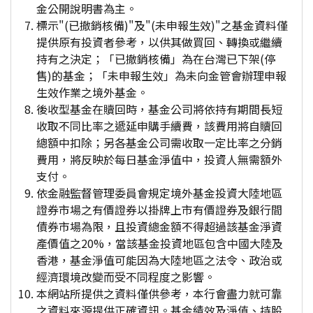
金公開說明書為主。
標示"(已撤銷核備)"及"(未申報生效)"之基金資料僅
提供原有投資者參考，以供其做買回、轉換或繼續
持有之決定；「已撤銷核備」為在台灣已下架(停
售)的基金；「未申報生效」為未向金管會辦理申報
生效作業之境外基金。
後收型基金在贖回時，基金公司將依持有期間長短
收取不同比率之遞延申購手續費，該費用將自贖回
總額中扣除；另各基金公司需收取一定比率之分銷
費用，將反映於每日基金淨值中，投資人無需額外
支付。
依金融監督管理委員會規定境外基金投資大陸地區
證券市場之有價證券以掛牌上市有價證券及銀行間
債券市場為限，且投資總金額不得超過該基金淨資
產價值之20%，當該基金投資地區包含中國大陸及
香港，基金淨值可能因為大陸地區之法令、政治或
經濟環境改變而受不同程度之影響。
本網站所提供之資料僅供參考，本行會盡力就可靠
之資料來源提供正確資訊。基金績效及淨值、持股