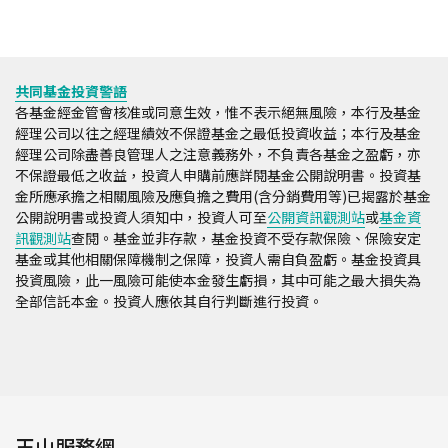
共同基金投資警語
各基金經金管會核准或同意生效，惟不表示絕無風險，本行及基金
經理公司以往之經理績效不保證基金之最低投資收益；本行及基金
經理公司除盡善良管理人之注意義務外，不負責各基金之盈虧，亦
不保證最低之收益，投資人申購前應詳閱基金公開說明書。投資基
金所應承擔之相關風險及應負擔之費用(含分銷費用等)已揭露於基金
公開說明書或投資人須知中，投資人可至
公開資訊觀測站
或
基金資
訊觀測站
查閱。基金並非存款，基金投資不受存款保險、保險安定
基金或其他相關保障機制之保障，投資人需自負盈虧。基金投資具
投資風險，此一風險可能使本金發生虧損，其中可能之最大損失為
全部信託本金。投資人應依其自行判斷進行投資。
玉山服務網