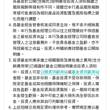
各基金於公開(含簡式)說明書或投資人須知揭露之
風險報酬等級有所不同。提醒您本行產品風險報酬
等級可能會因為個別產品投資配置及風險指標之變
化而進行調整。
各基金經金管會核准或同意生效，惟不表示絕無風
險，本行及基金經理公司以往之經理績效不保證基
金之最低投資收益；本行及基金經理公司除盡善良
管理人之注意義務外，不負責各基金之盈虧，亦不
保證最低之收益，投資人申購前應詳閱基金公開說
明書。
投資基金所應承擔之相關風險及應負擔之費用(含分
銷費用等)已揭露於基金公開說明書或投資人須知
中，投資人可至
公開資訊觀測站
或
基金資訊觀測站
查閱。基金並非存款，基金投資不受存款保險、保
險安定基金或其他相關保障機制之保障，投資人需
自負盈虧。基金投資具投資風險，此一風險可能使
本金發生虧損，其中可能之最大損失為全部信託本
金。投資人應依其自行判斷進行投資。
上述短線交易規定資料僅供參考，實際規定應以基