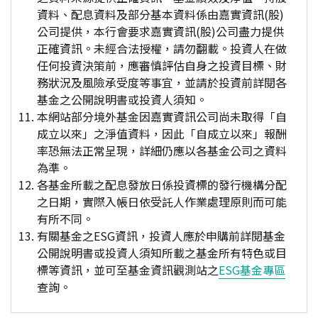
資料、配息資料及部分基本資料係由嘉實資訊(股)
公司提供，本行會要求嘉實資訊(股)公司盡力提供
正確資訊。未經合法授權，請勿翻載。投資人在做
任何投資決策前，應審慎評估自身之投資目標、財
務狀況及風險承受度等事宜，並請於投資前詳閱各
基金之公開說明書或投資人須知。
本網站部分境外基金因嘉實資訊公司尚未取得「自
成立以來」之淨值資料，因此「自成立以來」報酬
率恐無法正常呈現，詳細仍應以各基金公司之資料
為準。
各基金所載之配息發放日係投資標的發行機構分配
之日期，實際入帳日依受託人作業處理原則而可能
有所不同。
有關基金之ESG資訊，投資人應於申購前詳閱基金
公開說明書或投資人須知所載之基金所有特色或目
標等資訊，並可至基金資訊觀測站之
ESG基金專區
查詢。