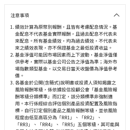
注意事項
績效計算為原幣別報酬，且皆有考慮配息情況。基
金配息不代表基金實際報酬，且過去配息不代表未
來配息。所有基金績效，均為過去績效，不代表未
來之績效表現，亦不保證基金之最低投資收益。
基金淨值可能因市場因素而上下波動，基金淨值僅
供參考，實際以基金公司公告之淨值為準；海外市
場指數類型基金，以交易日當天收盤價為淨值參考
價。
各基金於公開(含簡式)說明書或投資人須知揭露之
風險報酬等級，係依據投信投顧公會「基金風險報
酬等級分類標準」而訂定，該分類標準非強制適
用。本行係經綜合評估個別產品投資配置及風險指
標，自行訂定個別產品之風險報酬等級，並依風險
程度由低至高區分為「RR1」、「RR2」、
「RR3」、「RR4」、「RR5」五個等級，其可能與