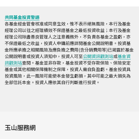
共同基金投資警語
各基金經金管會核准或同意生效，惟不表示絕無風險，本行及基金
經理公司以往之經理績效不保證基金之最低投資收益；本行及基金
經理公司除盡善良管理人之注意義務外，不負責各基金之盈虧，亦
不保證最低之收益，投資人申購前應詳閱基金公開說明書。投資基
金所應承擔之相關風險及應負擔之費用(含分銷費用等)已揭露於基金
公開說明書或投資人須知中，投資人可至
公開資訊觀測站
或
基金資
訊觀測站
查閱。基金並非存款，基金投資不受存款保險、保險安定
基金或其他相關保障機制之保障，投資人需自負盈虧。基金投資具
投資風險，此一風險可能使本金發生虧損，其中可能之最大損失為
全部信託本金。投資人應依其自行判斷進行投資。
玉山服務網