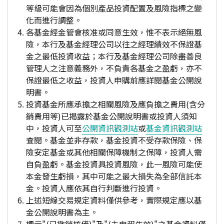
等級可能會因為個別產品投資配置及風險指標之變
化而進行調整。
各基金經金管會核准或同意生效，惟不表示絕無風
險，本行及基金經理公司以往之經理績效不保證基
金之最低投資收益；本行及基金經理公司除盡善良
管理人之注意義務外，不負責各基金之盈虧，亦不
保證最低之收益，投資人申購前應詳閱基金公開說
明書。
投資基金所應承擔之相關風險及應負擔之費用(含分
銷費用等)已揭露於基金公開說明書或投資人須知
中，投資人可至
公開資訊觀測站
或
基金資訊觀測站
查閱。基金並非存款，基金投資不受存款保險、保
險安定基金或其他相關保障機制之保障，投資人需
自負盈虧。基金投資具投資風險，此一風險可能使
本金發生虧損，其中可能之最大損失為全部信託本
金。投資人應依其自行判斷進行投資。
上述短線交易規定資料僅供參考，實際規定應以基
金公開說明書為主。