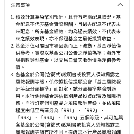
注意事項
績效計算為原幣別報酬，且皆有考慮配息情況。基
金配息不代表基金實際報酬，且過去配息不代表未
來配息。所有基金績效，均為過去績效，不代表未
來之績效表現，亦不保證基金之最低投資收益。
基金淨值可能因市場因素而上下波動，基金淨值僅
供參考，實際以基金公司公告之淨值為準；海外市
場指數類型基金，以交易日當天收盤價為淨值參考
價。
各基金於公開(含簡式)說明書或投資人須知揭露之
風險報酬等級，係依據投信投顧公會「基金風險報
酬等級分類標準」而訂定，該分類標準非強制適
用。本行係經綜合評估個別產品投資配置及風險指
標，自行訂定個別產品之風險報酬等級，並依風險
程度由低至高區分為「RR1」、「RR2」、
「RR3」、「RR4」、「RR5」五個等級，其可能與
各基金於公開(含簡式)說明書或投資人須知揭露之
風險報酬等級有所不同。提醒您本行產品風險報酬