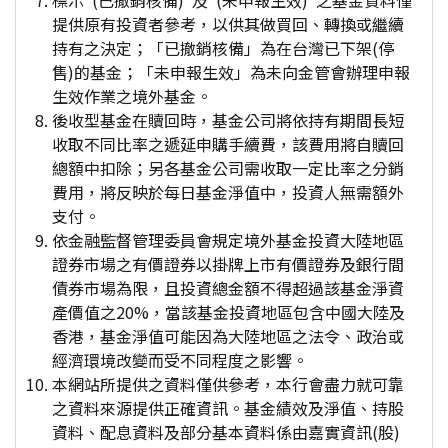
標示"(已撤銷核備)"及"(未申報生效)"之基金資料僅
提供原有投資者參考，以供其做買回、轉換或繼續
持有之決定；「已撤銷核備」為在台灣已下架(停
售)的基金；「未申報生效」為未向金管會辦理申報
生效作業之境外基金。
後收型基金在贖回時，基金公司將依持有期間長短
收取不同比率之遞延申購手續費，該費用將自贖回
總額中扣除；另各基金公司需收取一定比率之分銷
費用，將反映於每日基金淨值中，投資人無需額外
支付。
依金融監督管理委員會規定境外基金投資大陸地區
證券市場之有價證券以掛牌上市有價證券及銀行間
債券市場為限，且投資總金額不得超過該基金淨資
產價值之20%，當該基金投資地區包含中國大陸及
香港，基金淨值可能因為大陸地區之法令、政治或
經濟環境改變而受不同程度之影響。
本網站所提供之資料僅供參考，本行會盡力就可靠
之資料來源提供正確資訊。基金績效及淨值、持股
資料、配息資料及部分基本資料係由嘉實資訊(股)