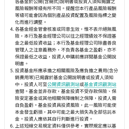
各基金於公開(含簡式)說明書或投資人須知揭露之
風險報酬等級有所不同。提醒您本行產品風險報酬
等級可能會因為個別產品投資配置及風險指標之變
化而進行調整。
各基金經金管會核准或同意生效，惟不表示絕無風
險，本行及基金經理公司以往之經理績效不保證基
金之最低投資收益；本行及基金經理公司除盡善良
管理人之注意義務外，不負責各基金之盈虧，亦不
保證最低之收益，投資人申購前應詳閱基金公開說
明書。
投資基金所應承擔之相關風險及應負擔之費用(含分
銷費用等)已揭露於基金公開說明書或投資人須知
中，投資人可至
公開資訊觀測站
或
基金資訊觀測站
查閱。基金並非存款，基金投資不受存款保險、保
險安定基金或其他相關保障機制之保障，投資人需
自負盈虧。基金投資具投資風險，此一風險可能使
本金發生虧損，其中可能之最大損失為全部信託本
金。投資人應依其自行判斷進行投資。
上述短線交易規定資料僅供參考，實際規定應以基