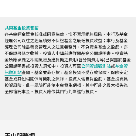
共同基金投資警語
各基金經金管會核准或同意生效，惟不表示絕無風險，本行及基金
經理公司以往之經理績效不保證基金之最低投資收益；本行及基金
經理公司除盡善良管理人之注意義務外，不負責各基金之盈虧，亦
不保證最低之收益，投資人申購前應詳閱基金公開說明書。投資基
金所應承擔之相關風險及應負擔之費用(含分銷費用等)已揭露於基金
公開說明書或投資人須知中，投資人可至
公開資訊觀測站
或
基金資
訊觀測站
查閱。基金並非存款，基金投資不受存款保險、保險安定
基金或其他相關保障機制之保障，投資人需自負盈虧。基金投資具
投資風險，此一風險可能使本金發生虧損，其中可能之最大損失為
全部信託本金。投資人應依其自行判斷進行投資。
玉山服務網