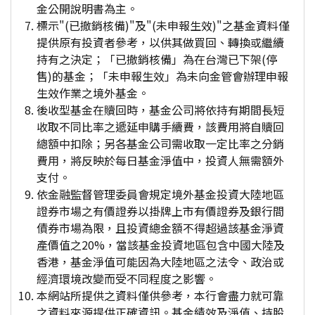
金公開說明書為主。
標示"(已撤銷核備)"及"(未申報生效)"之基金資料僅
提供原有投資者參考，以供其做買回、轉換或繼續
持有之決定；「已撤銷核備」為在台灣已下架(停
售)的基金；「未申報生效」為未向金管會辦理申報
生效作業之境外基金。
後收型基金在贖回時，基金公司將依持有期間長短
收取不同比率之遞延申購手續費，該費用將自贖回
總額中扣除；另各基金公司需收取一定比率之分銷
費用，將反映於每日基金淨值中，投資人無需額外
支付。
依金融監督管理委員會規定境外基金投資大陸地區
證券市場之有價證券以掛牌上市有價證券及銀行間
債券市場為限，且投資總金額不得超過該基金淨資
產價值之20%，當該基金投資地區包含中國大陸及
香港，基金淨值可能因為大陸地區之法令、政治或
經濟環境改變而受不同程度之影響。
本網站所提供之資料僅供參考，本行會盡力就可靠
之資料來源提供正確資訊。基金績效及淨值、持股