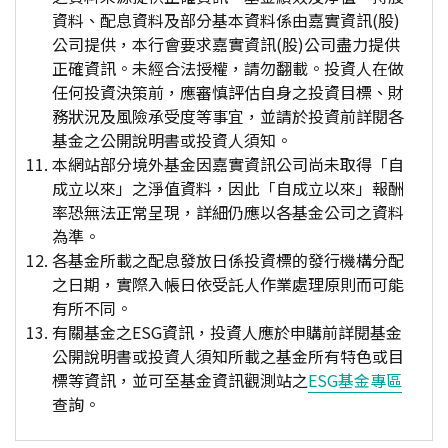
資料、配息資料及部分基本資料係由嘉實資訊(股)
公司提供，本行會要求嘉實資訊(股)公司盡力提供
正確資訊。未經合法授權，請勿翻載。投資人在做
任何投資決策前，應審慎評估自身之投資目標、財
務狀況及風險承受度等事宜，並請於投資前詳閱各
基金之公開說明書或投資人須知。
本網站部分境外基金因嘉實資訊公司尚未取得「自
成立以來」之淨值資料，因此「自成立以來」報酬
率恐無法正常呈現，詳細仍應以各基金公司之資料
為準。
各基金所載之配息發放日係投資標的發行機構分配
之日期，實際入帳日依受託人作業處理原則而可能
有所不同。
有關基金之ESG資訊，投資人應於申購前詳閱基金
公開說明書或投資人須知所載之基金所有特色或目
標等資訊，並可至基金資訊觀測站之
ESG基金專區
查詢。