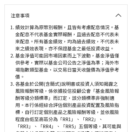
注意事項
績效計算為原幣別報酬，且皆有考慮配息情況。基
金配息不代表基金實際報酬，且過去配息不代表未
來配息。所有基金績效，均為過去績效，不代表未
來之績效表現，亦不保證基金之最低投資收益。
基金淨值可能因市場因素而上下波動，基金淨值僅
供參考，實際以基金公司公告之淨值為準；海外市
場指數類型基金，以交易日當天收盤價為淨值參考
價。
各基金於公開(含簡式)說明書或投資人須知揭露之
風險報酬等級，係依據投信投顧公會「基金風險報
酬等級分類標準」而訂定，該分類標準非強制適
用。本行係經綜合評估個別產品投資配置及風險指
標，自行訂定個別產品之風險報酬等級，並依風險
程度由低至高區分為「RR1」、「RR2」、
「RR3」、「RR4」、「RR5」五個等級，其可能與