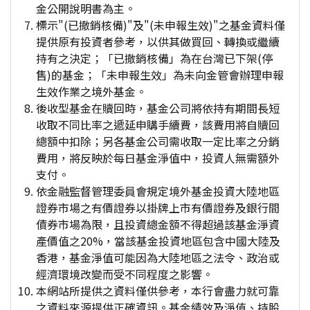
金公開說明書為主。
標示"(已撤銷核備)"及"(未申報生效)"之基金資料僅
提供原有投資者參考，以供其做買回、轉換或繼續
持有之決定；「已撤銷核備」為在台灣已下架(停
售)的基金；「未申報生效」為未向金管會辦理申報
生效作業之境外基金。
後收型基金在贖回時，基金公司將依持有期間長短
收取不同比率之遞延申購手續費，該費用將自贖回
總額中扣除；另各基金公司需收取一定比率之分銷
費用，將反映於每日基金淨值中，投資人無需額外
支付。
依金融監督管理委員會規定境外基金投資大陸地區
證券市場之有價證券以掛牌上市有價證券及銀行間
債券市場為限，且投資總金額不得超過該基金淨資
產價值之20%，當該基金投資地區包含中國大陸及
香港，基金淨值可能因為大陸地區之法令、政治或
經濟環境改變而受不同程度之影響。
本網站所提供之資料僅供參考，本行會盡力就可靠
之資料來源提供正確資訊。基金績效及淨值、持股