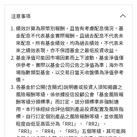
注意事項
績效計算為原幣別報酬，且皆有考慮配息情況。基
金配息不代表基金實際報酬，且過去配息不代表未
來配息。所有基金績效，均為過去績效，不代表未
來之績效表現，亦不保證基金之最低投資收益。
基金淨值可能因市場因素而上下波動，基金淨值僅
供參考，實際以基金公司公告之淨值為準；海外市
場指數類型基金，以交易日當天收盤價為淨值參考
價。
各基金於公開(含簡式)說明書或投資人須知揭露之
風險報酬等級，係依據投信投顧公會「基金風險報
酬等級分類標準」而訂定，該分類標準非強制適
用。本行係經綜合評估個別產品投資配置及風險指
標，自行訂定個別產品之風險報酬等級，並依風險
程度由低至高區分為「RR1」、「RR2」、
「RR3」、「RR4」、「RR5」五個等級，其可能與