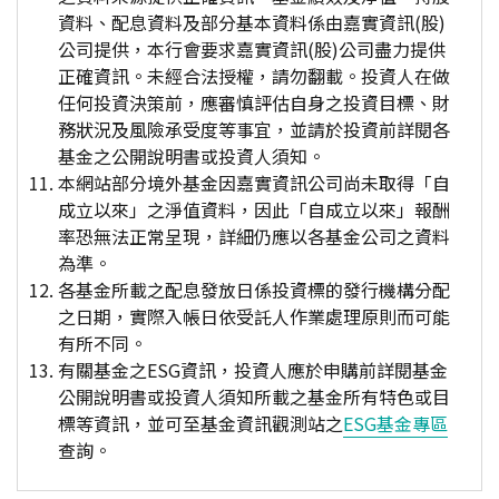
資料、配息資料及部分基本資料係由嘉實資訊(股)
公司提供，本行會要求嘉實資訊(股)公司盡力提供
正確資訊。未經合法授權，請勿翻載。投資人在做
任何投資決策前，應審慎評估自身之投資目標、財
務狀況及風險承受度等事宜，並請於投資前詳閱各
基金之公開說明書或投資人須知。
本網站部分境外基金因嘉實資訊公司尚未取得「自
成立以來」之淨值資料，因此「自成立以來」報酬
率恐無法正常呈現，詳細仍應以各基金公司之資料
為準。
各基金所載之配息發放日係投資標的發行機構分配
之日期，實際入帳日依受託人作業處理原則而可能
有所不同。
有關基金之ESG資訊，投資人應於申購前詳閱基金
公開說明書或投資人須知所載之基金所有特色或目
標等資訊，並可至基金資訊觀測站之
ESG基金專區
查詢。