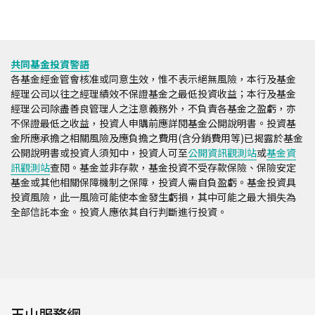
共同基金投資警語
各基金經金管會核准或同意生效，惟不表示絕無風險，本行及基金
經理公司以往之經理績效不保證基金之最低投資收益；本行及基金
經理公司除盡善良管理人之注意義務外，不負責各基金之盈虧，亦
不保證最低之收益，投資人申購前應詳閱基金公開說明書。投資基
金所應承擔之相關風險及應負擔之費用(含分銷費用等)已揭露於基金
公開說明書或投資人須知中，投資人可至
公開資訊觀測站
或
基金資
訊觀測站
查閱。基金並非存款，基金投資不受存款保險、保險安定
基金或其他相關保障機制之保障，投資人需自負盈虧。基金投資具
投資風險，此一風險可能使本金發生虧損，其中可能之最大損失為
全部信託本金。投資人應依其自行判斷進行投資。
玉山服務網