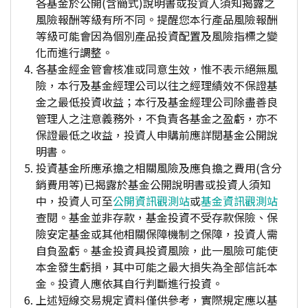
各基金於公開(含簡式)說明書或投資人須知揭露之
風險報酬等級有所不同。提醒您本行產品風險報酬
等級可能會因為個別產品投資配置及風險指標之變
化而進行調整。
各基金經金管會核准或同意生效，惟不表示絕無風
險，本行及基金經理公司以往之經理績效不保證基
金之最低投資收益；本行及基金經理公司除盡善良
管理人之注意義務外，不負責各基金之盈虧，亦不
保證最低之收益，投資人申購前應詳閱基金公開說
明書。
投資基金所應承擔之相關風險及應負擔之費用(含分
銷費用等)已揭露於基金公開說明書或投資人須知
中，投資人可至
公開資訊觀測站
或
基金資訊觀測站
查閱。基金並非存款，基金投資不受存款保險、保
險安定基金或其他相關保障機制之保障，投資人需
自負盈虧。基金投資具投資風險，此一風險可能使
本金發生虧損，其中可能之最大損失為全部信託本
金。投資人應依其自行判斷進行投資。
上述短線交易規定資料僅供參考，實際規定應以基