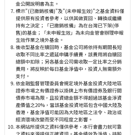
金公開說明書為主。
標示"(已撤銷核備)"及"(未申報生效)"之基金資料僅
提供原有投資者參考，以供其做買回、轉換或繼續
持有之決定；「已撤銷核備」為在台灣已下架(停
售)的基金；「未申報生效」為未向金管會辦理申報
生效作業之境外基金。
後收型基金在贖回時，基金公司將依持有期間長短
收取不同比率之遞延申購手續費，該費用將自贖回
總額中扣除；另各基金公司需收取一定比率之分銷
費用，將反映於每日基金淨值中，投資人無需額外
支付。
依金融監督管理委員會規定境外基金投資大陸地區
證券市場之有價證券以掛牌上市有價證券及銀行間
債券市場為限，且投資總金額不得超過該基金淨資
產價值之20%，當該基金投資地區包含中國大陸及
香港，基金淨值可能因為大陸地區之法令、政治或
經濟環境改變而受不同程度之影響。
本網站所提供之資料僅供參考，本行會盡力就可靠
之資料來源提供正確資訊。基金績效及淨值、持股