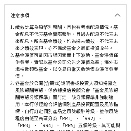
注意事項
績效計算為原幣別報酬，且皆有考慮配息情況。基
金配息不代表基金實際報酬，且過去配息不代表未
來配息。所有基金績效，均為過去績效，不代表未
來之績效表現，亦不保證基金之最低投資收益。
基金淨值可能因市場因素而上下波動，基金淨值僅
供參考，實際以基金公司公告之淨值為準；海外市
場指數類型基金，以交易日當天收盤價為淨值參考
價。
各基金於公開(含簡式)說明書或投資人須知揭露之
風險報酬等級，係依據投信投顧公會「基金風險報
酬等級分類標準」而訂定，該分類標準非強制適
用。本行係經綜合評估個別產品投資配置及風險指
標，自行訂定個別產品之風險報酬等級，並依風險
程度由低至高區分為「RR1」、「RR2」、
「RR3」、「RR4」、「RR5」五個等級，其可能與