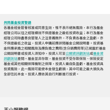
共同基金投資警語
各基金經金管會核准或同意生效，惟不表示絕無風險，本行及基金
經理公司以往之經理績效不保證基金之最低投資收益；本行及基金
經理公司除盡善良管理人之注意義務外，不負責各基金之盈虧，亦
不保證最低之收益，投資人申購前應詳閱基金公開說明書。投資基
金所應承擔之相關風險及應負擔之費用(含分銷費用等)已揭露於基金
公開說明書或投資人須知中，投資人可至
公開資訊觀測站
或
基金資
訊觀測站
查閱。基金並非存款，基金投資不受存款保險、保險安定
基金或其他相關保障機制之保障，投資人需自負盈虧。基金投資具
投資風險，此一風險可能使本金發生虧損，其中可能之最大損失為
全部信託本金。投資人應依其自行判斷進行投資。
玉山服務網