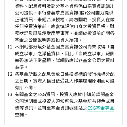
資料、配息資料及部分基本資料係由嘉實資訊(股)
公司提供，本行會要求嘉實資訊(股)公司盡力提供
正確資訊。未經合法授權，請勿翻載。投資人在做
任何投資決策前，應審慎評估自身之投資目標、財
務狀況及風險承受度等事宜，並請於投資前詳閱各
基金之公開說明書或投資人須知。
本網站部分境外基金因嘉實資訊公司尚未取得「自
成立以來」之淨值資料，因此「自成立以來」報酬
率恐無法正常呈現，詳細仍應以各基金公司之資料
為準。
各基金所載之配息發放日係投資標的發行機構分配
之日期，實際入帳日依受託人作業處理原則而可能
有所不同。
有關基金之ESG資訊，投資人應於申購前詳閱基金
公開說明書或投資人須知所載之基金所有特色或目
標等資訊，並可至基金資訊觀測站之
ESG基金專區
查詢。