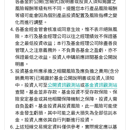
各基金於公開(含簡式)說明書或投資人須知揭露之
風險報酬等級有所不同。提醒您本行產品風險報酬
等級可能會因為個別產品投資配置及風險指標之變
化而進行調整。
各基金經金管會核准或同意生效，惟不表示絕無風
險，本行及基金經理公司以往之經理績效不保證基
金之最低投資收益；本行及基金經理公司除盡善良
管理人之注意義務外，不負責各基金之盈虧，亦不
保證最低之收益，投資人申購前應詳閱基金公開說
明書。
投資基金所應承擔之相關風險及應負擔之費用(含分
銷費用等)已揭露於基金公開說明書或投資人須知
中，投資人可至
公開資訊觀測站
或
基金資訊觀測站
查閱。基金並非存款，基金投資不受存款保險、保
險安定基金或其他相關保障機制之保障，投資人需
自負盈虧。基金投資具投資風險，此一風險可能使
本金發生虧損，其中可能之最大損失為全部信託本
金。投資人應依其自行判斷進行投資。
上述短線交易規定資料僅供參考，實際規定應以基