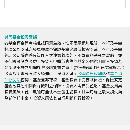
共同基金投資警語
各基金經金管會核准或同意生效，惟不表示絕無風險，本行及基金
經理公司以往之經理績效不保證基金之最低投資收益；本行及基金
經理公司除盡善良管理人之注意義務外，不負責各基金之盈虧，亦
不保證最低之收益，投資人申購前應詳閱基金公開說明書。投資基
金所應承擔之相關風險及應負擔之費用(含分銷費用等)已揭露於基金
公開說明書或投資人須知中，投資人可至
公開資訊觀測站
或
基金資
訊觀測站
查閱。基金並非存款，基金投資不受存款保險、保險安定
基金或其他相關保障機制之保障，投資人需自負盈虧。基金投資具
投資風險，此一風險可能使本金發生虧損，其中可能之最大損失為
全部信託本金。投資人應依其自行判斷進行投資。