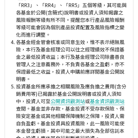
「RR3」、「RR4」、「RR5」五個等級，其可能與
各基金於公開(含簡式)說明書或投資人須知揭露之
風險報酬等級有所不同。提醒您本行產品風險報酬
等級可能會因為個別產品投資配置及風險指標之變
化而進行調整。
各基金經金管會核准或同意生效，惟不表示絕無風
險，本行及基金經理公司以往之經理績效不保證基
金之最低投資收益；本行及基金經理公司除盡善良
管理人之注意義務外，不負責各基金之盈虧，亦不
保證最低之收益，投資人申購前應詳閱基金公開說
明書。
投資基金所應承擔之相關風險及應負擔之費用(含分
銷費用等)已揭露於基金公開說明書或投資人須知
中，投資人可至
公開資訊觀測站
或
基金資訊觀測站
查閱。基金並非存款，基金投資不受存款保險、保
險安定基金或其他相關保障機制之保障，投資人需
自負盈虧。基金投資具投資風險，此一風險可能使
本金發生虧損，其中可能之最大損失為全部信託本