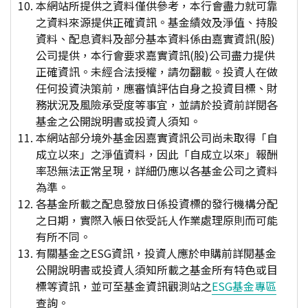
本網站所提供之資料僅供參考，本行會盡力就可靠
之資料來源提供正確資訊。基金績效及淨值、持股
資料、配息資料及部分基本資料係由嘉實資訊(股)
公司提供，本行會要求嘉實資訊(股)公司盡力提供
正確資訊。未經合法授權，請勿翻載。投資人在做
任何投資決策前，應審慎評估自身之投資目標、財
務狀況及風險承受度等事宜，並請於投資前詳閱各
基金之公開說明書或投資人須知。
本網站部分境外基金因嘉實資訊公司尚未取得「自
成立以來」之淨值資料，因此「自成立以來」報酬
率恐無法正常呈現，詳細仍應以各基金公司之資料
為準。
各基金所載之配息發放日係投資標的發行機構分配
之日期，實際入帳日依受託人作業處理原則而可能
有所不同。
有關基金之ESG資訊，投資人應於申購前詳閱基金
公開說明書或投資人須知所載之基金所有特色或目
標等資訊，並可至基金資訊觀測站之
ESG基金專區
查詢。