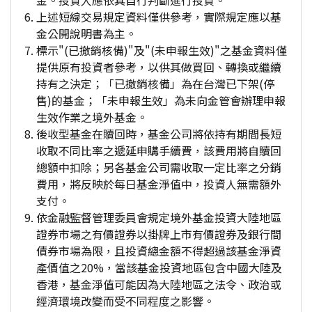
金。投資人應依其自行判斷進行投資。
上述短線交易規定資料僅供參考，實際規定應以基
金公開說明書為主。
標示"(已撤銷核備)"及"(未申報生效)"之基金資料僅
提供原有投資者參考，以供其做買回、轉換或繼續
持有之決定；「已撤銷核備」為在台灣已下架(停
售)的基金；「未申報生效」為未向金管會辦理申報
生效作業之境外基金。
後收型基金在贖回時，基金公司將依持有期間長短
收取不同比率之遞延申購手續費，該費用將自贖回
總額中扣除；另各基金公司需收取一定比率之分銷
費用，將反映於每日基金淨值中，投資人無需額外
支付。
依金融監督管理委員會規定境外基金投資大陸地區
證券市場之有價證券以掛牌上市有價證券及銀行間
債券市場為限，且投資總金額不得超過該基金淨資
產價值之20%，當該基金投資地區包含中國大陸及
香港，基金淨值可能因為大陸地區之法令、政治或
經濟環境改變而受不同程度之影響。