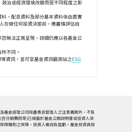
、政治或經濟環境改變而受不同程度之影
資料、配息資料及部分基本資料係由嘉實
資人在做任何投資決策前，應審慎評估自
。
率恐無法正常呈現，詳細仍應以各基金公
有所不同。
標等資訊，並可至基金資訊觀測站之
ESG
及基金經理公司除盡善良管理人之注意義務外，不負
(含分銷費用等)已揭露於基金公開說明書或投資人須
保障機制之保障，投資人需自負盈虧。基金投資具投