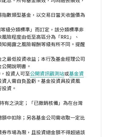
來配息。所有基金績效，均為過去績效，
場指數類型基金，以交易日當天收盤價為
酬等級分類標準」而訂定，該分類標準非
風險程度由低至高區分為「RR1」、
資人須知揭露之風險報酬等級有所不同。提醒
金之最低投資收益；本行及基金經理公司
金公開說明書。
中，投資人可至
公開資訊觀測站
或
基金資
投資人需自負盈虧。基金投資具投資風
行投資。
繼續持有之決定；「已撤銷核備」為在台灣
總額中扣除；另各基金公司需收取一定比
債券市場為限，且投資總金額不得超過該