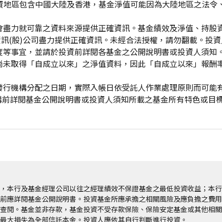
投資地區包含中國大陸及香港，基金淨值可能因為大陸地區之法令
會盡力就可靠之資料來源提供正確資訊。基金績效及淨值、持股
資訊(股)公司盡力提供正確資訊。未經合法授權，請勿翻載。投
度等事宜，並請於投資前詳閱各基金之公開說明書或投資人須知
尚未取得「自成立以來」之淨值資料，因此「自成立以來」報酬
發行機構分配之日期，實際入帳日依受託人作業處理原則而可能
申購前詳閱基金公開說明書或投資人須知所載之基金所有特色或目
，本行及基金經理公司以往之經理績效不保證基金之最低投資收益；本行
前應詳閱基金公開說明書。投資基金所應承擔之相關風險及應負擔之費用
查閱。基金並非存款，基金投資不受存款保險、保險安定基金或其他相關
最大損失為全部信託本金。投資人應依其自行判斷進行投資。