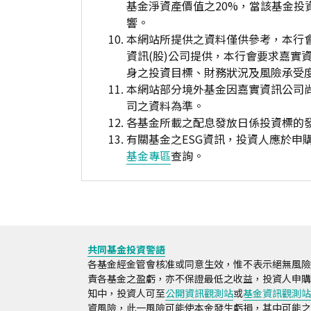
基金淨資產價值之20%，當該基金
響。
本網站所提供之資料僅供參考，本行
資訊(股)公司提供，本行會要求嘉實
身之投資目標、財務狀況及風險承受
本網站部分境外基金因嘉實資訊公司
司之資料為準。
各基金所載之配息發放日係投資標的
有關基金之ESG資訊，投資人應於
基金專區
查詢。
共同基金投資警語
各基金經金管會核准或同意生效，惟不表示絕無風險
責各基金之盈虧，亦不保證最低之收益，投資人申購
知中，投資人可至
公開資訊觀測站
或
基金資訊觀測站
資風險，此一風險可能使本金發生虧損，其中可能之