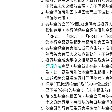
績效計算為原幣別報酬，且皆有考慮
不代表未來之績效表現，亦不保證基
基金淨值可能因市場因素而上下波動
淨值參考價。
各基金於公開(含簡式)說明書或投
強制適用。本行係經綜合評估個別產
「RR2」、「RR3」、「RR4」、
您本行產品風險報酬等級可能會因為
各基金經金管會核准或同意生效，惟
除盡善良管理人之注意義務外，不負
投資基金所應承擔之相關風險及應負擔
訊觀測站
查閱。基金並非存款，基金
險，此一風險可能使本金發生虧損，
上述短線交易規定資料僅供參考，實
標示"(已撤銷核備)"及"(未申報
已下架(停售)的基金；「未申報生效
後收型基金在贖回時，基金公司將依
率之分銷費用，將反映於每日基金淨
依金融監督管理委員會規定境外基金