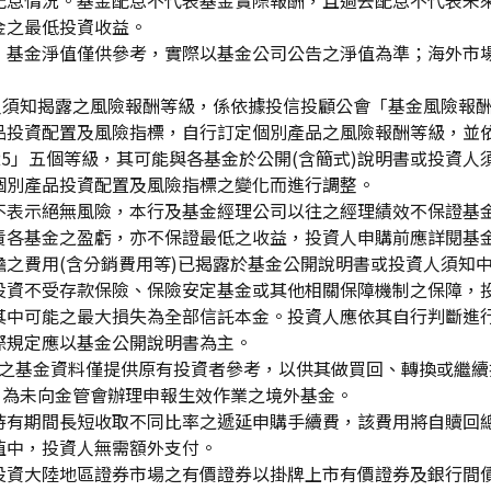
配息情況。基金配息不代表基金實際報酬，且過去配息不代表未
金之最低投資收益。
，基金淨值僅供參考，實際以基金公司公告之淨值為準；海外市
資人須知揭露之風險報酬等級，係依據投信投顧公會「基金風險報
品投資配置及風險指標，自行訂定個別產品之風險報酬等級，並依
「RR5」五個等級，其可能與各基金於公開(含簡式)說明書或投
個別產品投資配置及風險指標之變化而進行調整。
不表示絕無風險，本行及基金經理公司以往之經理績效不保證基
責各基金之盈虧，亦不保證最低之收益，投資人申購前應詳閱基
之費用(含分銷費用等)已揭露於基金公開說明書或投資人須知
投資不受存款保險、保險安定基金或其他相關保障機制之保障，
其中可能之最大損失為全部信託本金。投資人應依其自行判斷進
際規定應以基金公開說明書為主。
生效)"之基金資料僅提供原有投資者參考，以供其做買回、轉換或
」為未向金管會辦理申報生效作業之境外基金。
持有期間長短收取不同比率之遞延申購手續費，該費用將自贖回
值中，投資人無需額外支付。
投資大陸地區證券市場之有價證券以掛牌上市有價證券及銀行間