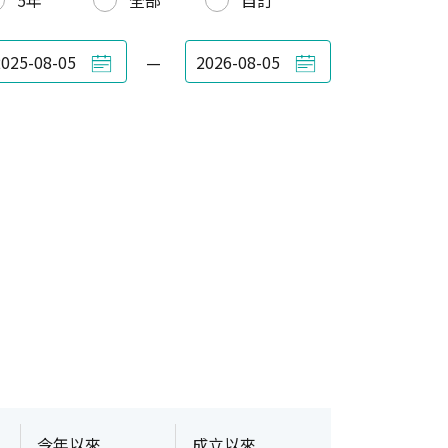
5年
全部
自訂
—
今年以來
成立以來