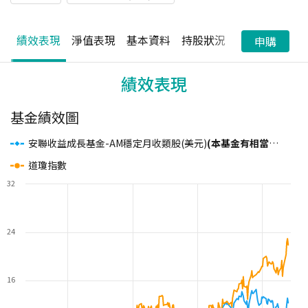
績效表現
淨值表現
基本資料
持股狀況
配息狀況
申購
績效表現
基金績效圖
安聯收益成長基金-AM穩定月收類股(美元)
(本基金有相當比重投資於非投資等級之高風險債券且配息來源可能為本金)
道瓊指數
32
24
16