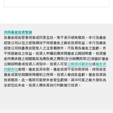
共同基金投資警語
各基金經金管會核准或同意生效，惟不表示絕無風險，本行及基金
經理公司以往之經理績效不保證基金之最低投資收益；本行及基金
經理公司除盡善良管理人之注意義務外，不負責各基金之盈虧，亦
不保證最低之收益，投資人申購前應詳閱基金公開說明書。投資基
金所應承擔之相關風險及應負擔之費用(含分銷費用等)已揭露於基金
公開說明書或投資人須知中，投資人可至
公開資訊觀測站
或
基金資
訊觀測站
查閱。基金並非存款，基金投資不受存款保險、保險安定
基金或其他相關保障機制之保障，投資人需自負盈虧。基金投資具
投資風險，此一風險可能使本金發生虧損，其中可能之最大損失為
全部信託本金。投資人應依其自行判斷進行投資。