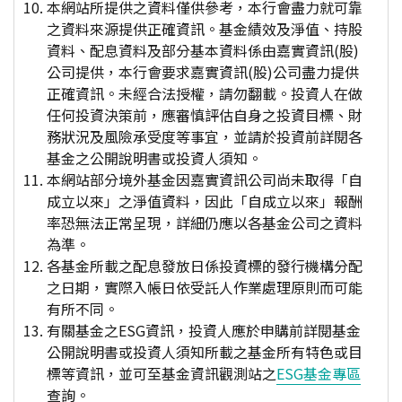
本網站所提供之資料僅供參考，本行會盡力就可靠
之資料來源提供正確資訊。基金績效及淨值、持股
資料、配息資料及部分基本資料係由嘉實資訊(股)
公司提供，本行會要求嘉實資訊(股)公司盡力提供
正確資訊。未經合法授權，請勿翻載。投資人在做
任何投資決策前，應審慎評估自身之投資目標、財
務狀況及風險承受度等事宜，並請於投資前詳閱各
基金之公開說明書或投資人須知。
本網站部分境外基金因嘉實資訊公司尚未取得「自
成立以來」之淨值資料，因此「自成立以來」報酬
率恐無法正常呈現，詳細仍應以各基金公司之資料
為準。
各基金所載之配息發放日係投資標的發行機構分配
之日期，實際入帳日依受託人作業處理原則而可能
有所不同。
有關基金之ESG資訊，投資人應於申購前詳閱基金
公開說明書或投資人須知所載之基金所有特色或目
標等資訊，並可至基金資訊觀測站之
ESG基金專區
查詢。