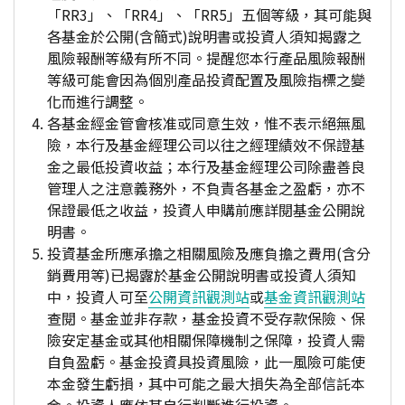
「RR3」、「RR4」、「RR5」五個等級，其可能與
各基金於公開(含簡式)說明書或投資人須知揭露之
風險報酬等級有所不同。提醒您本行產品風險報酬
等級可能會因為個別產品投資配置及風險指標之變
化而進行調整。
各基金經金管會核准或同意生效，惟不表示絕無風
險，本行及基金經理公司以往之經理績效不保證基
金之最低投資收益；本行及基金經理公司除盡善良
管理人之注意義務外，不負責各基金之盈虧，亦不
保證最低之收益，投資人申購前應詳閱基金公開說
明書。
投資基金所應承擔之相關風險及應負擔之費用(含分
銷費用等)已揭露於基金公開說明書或投資人須知
中，投資人可至
公開資訊觀測站
或
基金資訊觀測站
查閱。基金並非存款，基金投資不受存款保險、保
險安定基金或其他相關保障機制之保障，投資人需
自負盈虧。基金投資具投資風險，此一風險可能使
本金發生虧損，其中可能之最大損失為全部信託本