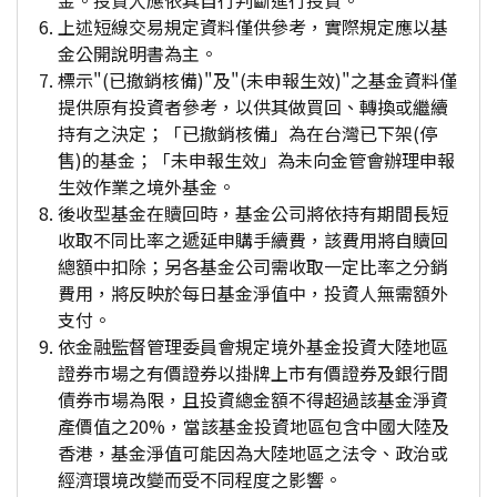
金。投資人應依其自行判斷進行投資。
上述短線交易規定資料僅供參考，實際規定應以基
金公開說明書為主。
標示"(已撤銷核備)"及"(未申報生效)"之基金資料僅
提供原有投資者參考，以供其做買回、轉換或繼續
持有之決定；「已撤銷核備」為在台灣已下架(停
售)的基金；「未申報生效」為未向金管會辦理申報
生效作業之境外基金。
後收型基金在贖回時，基金公司將依持有期間長短
收取不同比率之遞延申購手續費，該費用將自贖回
總額中扣除；另各基金公司需收取一定比率之分銷
費用，將反映於每日基金淨值中，投資人無需額外
支付。
依金融監督管理委員會規定境外基金投資大陸地區
證券市場之有價證券以掛牌上市有價證券及銀行間
債券市場為限，且投資總金額不得超過該基金淨資
產價值之20%，當該基金投資地區包含中國大陸及
香港，基金淨值可能因為大陸地區之法令、政治或
經濟環境改變而受不同程度之影響。