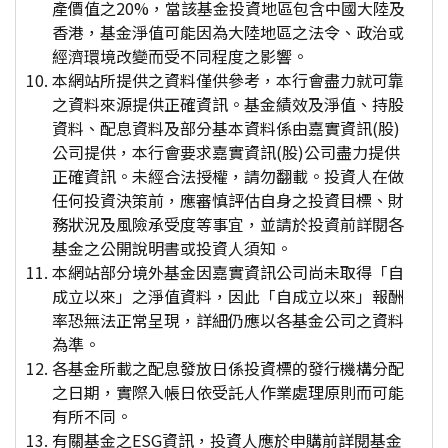
產價值之20%，當該基金投資地區包含中國大陸及
香港，基金淨值可能因為大陸地區之法令、政治或
經濟環境改變而受不同程度之影響。
本網站所提供之資料僅供參考，本行會盡力就可靠
之資料來源提供正確資訊。基金績效及淨值、持股
資料、配息資料及部分基本資料係由嘉實資訊(股)
公司提供，本行會要求嘉實資訊(股)公司盡力提供
正確資訊。未經合法授權，請勿翻載。投資人在做
任何投資決策前，應審慎評估自身之投資目標、財
務狀況及風險承受度等事宜，並請於投資前詳閱各
基金之公開說明書或投資人須知。
本網站部分境外基金因嘉實資訊公司尚未取得「自
成立以來」之淨值資料，因此「自成立以來」報酬
率恐無法正常呈現，詳細仍應以各基金公司之資料
為準。
各基金所載之配息發放日係投資標的發行機構分配
之日期，實際入帳日依受託人作業處理原則而可能
有所不同。
有關基金之ESG資訊，投資人應於申購前詳閱基金