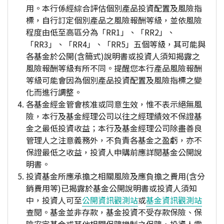
用。本行係經綜合評估個別產品投資配置及風險指
標，自行訂定個別產品之風險報酬等級，並依風險
程度由低至高區分為「RR1」、「RR2」、
「RR3」、「RR4」、「RR5」五個等級，其可能與
各基金於公開(含簡式)說明書或投資人須知揭露之
風險報酬等級有所不同。提醒您本行產品風險報酬
等級可能會因為個別產品投資配置及風險指標之變
化而進行調整。
各基金經金管會核准或同意生效，惟不表示絕無風
險，本行及基金經理公司以往之經理績效不保證基
金之最低投資收益；本行及基金經理公司除盡善良
管理人之注意義務外，不負責各基金之盈虧，亦不
保證最低之收益，投資人申購前應詳閱基金公開說
明書。
投資基金所應承擔之相關風險及應負擔之費用(含分
銷費用等)已揭露於基金公開說明書或投資人須知
中，投資人可至
公開資訊觀測站
或
基金資訊觀測站
查閱。基金並非存款，基金投資不受存款保險、保