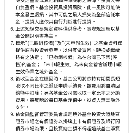
險安定基金或其他相關保障機制之保障，投資人需
自負盈虧。基金投資具投資風險，此一風險可能使
本金發生虧損，其中可能之最大損失為全部信託本
金。投資人應依其自行判斷進行投資。
上述短線交易規定資料僅供參考，實際規定應以基
金公開說明書為主。
標示"(已撤銷核備)"及"(未申報生效)"之基金資料僅
提供原有投資者參考，以供其做買回、轉換或繼續
持有之決定；「已撤銷核備」為在台灣已下架(停
售)的基金；「未申報生效」為未向金管會辦理申報
生效作業之境外基金。
後收型基金在贖回時，基金公司將依持有期間長短
收取不同比率之遞延申購手續費，該費用將自贖回
總額中扣除；另各基金公司需收取一定比率之分銷
費用，將反映於每日基金淨值中，投資人無需額外
支付。
依金融監督管理委員會規定境外基金投資大陸地區
證券市場之有價證券以掛牌上市有價證券及銀行間
債券市場為限，且投資總金額不得超過該基金淨資