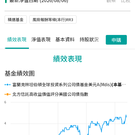
最新淨值日期
(2026/08/06)
觀察
比較
精選基金
風險報酬等級(本行)RR3
績效表現
淨值表現
基本資料
持股狀況
配息狀況
申購
績效表現
基金績效圖
富蘭克林坦伯頓全球投資系列公司債基金美元A(Mdis)
(本基金主要係投資於非投資等級之高風險債券及符合美國Rule 144A規定之私募性質債券且基金之配息來源可能為本金)
北方信託高收益價值評分美國公司債指數
6
4