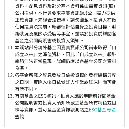
資料、配息資料及部分基本資料係由嘉實資訊(股)
公司提供，本行會要求嘉實資訊(股)公司盡力提供
正確資訊。未經合法授權，請勿翻載。投資人在做
任何投資決策前，應審慎評估自身之投資目標、財
務狀況及風險承受度等事宜，並請於投資前詳閱各
基金之公開說明書或投資人須知。
本網站部分境外基金因嘉實資訊公司尚未取得「自
成立以來」之淨值資料，因此「自成立以來」報酬
率恐無法正常呈現，詳細仍應以各基金公司之資料
為準。
各基金所載之配息發放日係投資標的發行機構分配
之日期，實際入帳日依受託人作業處理原則而可能
有所不同。
有關基金之ESG資訊，投資人應於申購前詳閱基金
公開說明書或投資人須知所載之基金所有特色或目
標等資訊，並可至基金資訊觀測站之
ESG基金專區
查詢。