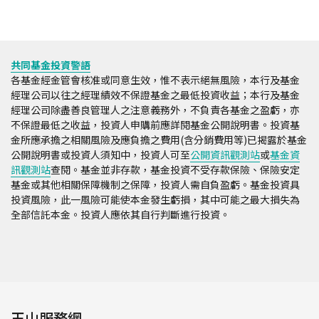
共同基金投資警語
各基金經金管會核准或同意生效，惟不表示絕無風險，本行及基金
經理公司以往之經理績效不保證基金之最低投資收益；本行及基金
經理公司除盡善良管理人之注意義務外，不負責各基金之盈虧，亦
不保證最低之收益，投資人申購前應詳閱基金公開說明書。投資基
金所應承擔之相關風險及應負擔之費用(含分銷費用等)已揭露於基金
公開說明書或投資人須知中，投資人可至
公開資訊觀測站
或
基金資
訊觀測站
查閱。基金並非存款，基金投資不受存款保險、保險安定
基金或其他相關保障機制之保障，投資人需自負盈虧。基金投資具
投資風險，此一風險可能使本金發生虧損，其中可能之最大損失為
全部信託本金。投資人應依其自行判斷進行投資。
玉山服務網