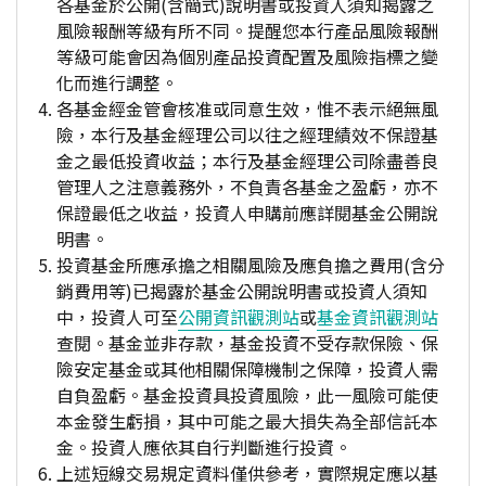
各基金於公開(含簡式)說明書或投資人須知揭露之
風險報酬等級有所不同。提醒您本行產品風險報酬
等級可能會因為個別產品投資配置及風險指標之變
化而進行調整。
各基金經金管會核准或同意生效，惟不表示絕無風
險，本行及基金經理公司以往之經理績效不保證基
金之最低投資收益；本行及基金經理公司除盡善良
管理人之注意義務外，不負責各基金之盈虧，亦不
保證最低之收益，投資人申購前應詳閱基金公開說
明書。
投資基金所應承擔之相關風險及應負擔之費用(含分
銷費用等)已揭露於基金公開說明書或投資人須知
中，投資人可至
公開資訊觀測站
或
基金資訊觀測站
查閱。基金並非存款，基金投資不受存款保險、保
險安定基金或其他相關保障機制之保障，投資人需
自負盈虧。基金投資具投資風險，此一風險可能使
本金發生虧損，其中可能之最大損失為全部信託本
金。投資人應依其自行判斷進行投資。
上述短線交易規定資料僅供參考，實際規定應以基