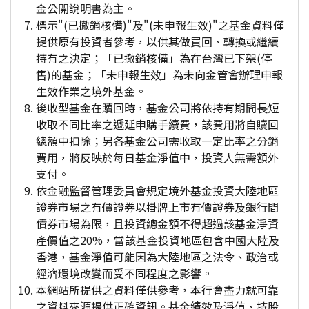
金公開說明書為主。
標示"(已撤銷核備)"及"(未申報生效)"之基金資料僅
提供原有投資者參考，以供其做買回、轉換或繼續
持有之決定；「已撤銷核備」為在台灣已下架(停
售)的基金；「未申報生效」為未向金管會辦理申報
生效作業之境外基金。
後收型基金在贖回時，基金公司將依持有期間長短
收取不同比率之遞延申購手續費，該費用將自贖回
總額中扣除；另各基金公司需收取一定比率之分銷
費用，將反映於每日基金淨值中，投資人無需額外
支付。
依金融監督管理委員會規定境外基金投資大陸地區
證券市場之有價證券以掛牌上市有價證券及銀行間
債券市場為限，且投資總金額不得超過該基金淨資
產價值之20%，當該基金投資地區包含中國大陸及
香港，基金淨值可能因為大陸地區之法令、政治或
經濟環境改變而受不同程度之影響。
本網站所提供之資料僅供參考，本行會盡力就可靠
之資料來源提供正確資訊。基金績效及淨值、持股