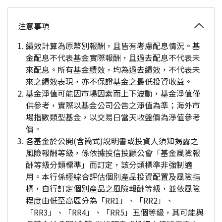
注意事項
績效計算為原幣別報酬，且皆有考慮配息情況。基
金配息不代表基金實際報酬，且過去配息不代表未
來配息。所有基金績效，均為過去績效，不代表未
來之績效表現，亦不保證基金之最低投資收益。
基金淨值可能因市場因素而上下波動，基金淨值僅
供參考，實際以基金公司公告之淨值為準；海外市
場指數類型基金，以交易日當天收盤價為淨值參考
價。
各基金於公開(含簡式)說明書或投資人須知揭露之
風險報酬等級，係依據投信投顧公會「基金風險報
酬等級分類標準」而訂定，該分類標準非強制適
用。本行係經綜合評估個別產品投資配置及風險指
標，自行訂定個別產品之風險報酬等級，並依風險
程度由低至高區分為「RR1」、「RR2」、
「RR3」、「RR4」、「RR5」五個等級，其可能與