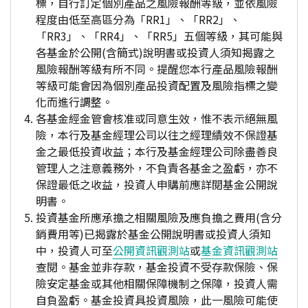
標，自行訂定個別產品之風險報酬等級，並依風險
程度由低至高區分為「RR1」、「RR2」、
「RR3」、「RR4」、「RR5」五個等級，其可能與
各基金於公開(含簡式)說明書或投資人須知揭露之
風險報酬等級有所不同。提醒您本行產品風險報酬
等級可能會因為個別產品投資配置及風險指標之變
化而進行調整。
各基金經金管會核准或同意生效，惟不表示絕無風
險，本行及基金經理公司以往之經理績效不保證基
金之最低投資收益；本行及基金經理公司除盡善良
管理人之注意義務外，不負責各基金之盈虧，亦不
保證最低之收益，投資人申購前應詳閱基金公開說
明書。
投資基金所應承擔之相關風險及應負擔之費用(含分
銷費用等)已揭露於基金公開說明書或投資人須知
中，投資人可至
公開資訊觀測站
或
基金資訊觀測站
查閱。基金並非存款，基金投資不受存款保險、保
險安定基金或其他相關保障機制之保障，投資人需
自負盈虧。基金投資具投資風險，此一風險可能使