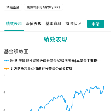
精選基金
風險報酬等級(本行)RR3
績效表現
淨值表現
基本資料
持股狀況
配息狀況
申購
績效表現
基金績效圖
聯博-美國非投資等級債券基金A2級別美元
(本基金主要投資於符合美國 Rule 144A規定之私募性質債券且基金之配息來源可能為本金)
北方信託高收益價值評分美國公司債指數
6
4
2