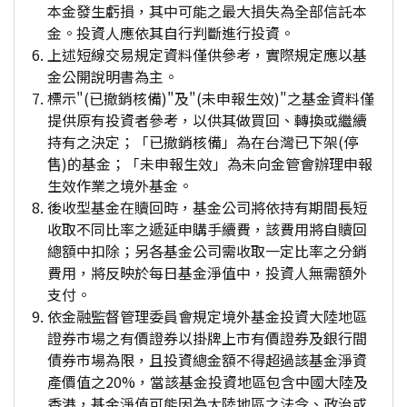
本金發生虧損，其中可能之最大損失為全部信託本
金。投資人應依其自行判斷進行投資。
上述短線交易規定資料僅供參考，實際規定應以基
金公開說明書為主。
標示"(已撤銷核備)"及"(未申報生效)"之基金資料僅
提供原有投資者參考，以供其做買回、轉換或繼續
持有之決定；「已撤銷核備」為在台灣已下架(停
售)的基金；「未申報生效」為未向金管會辦理申報
生效作業之境外基金。
後收型基金在贖回時，基金公司將依持有期間長短
收取不同比率之遞延申購手續費，該費用將自贖回
總額中扣除；另各基金公司需收取一定比率之分銷
費用，將反映於每日基金淨值中，投資人無需額外
支付。
依金融監督管理委員會規定境外基金投資大陸地區
證券市場之有價證券以掛牌上市有價證券及銀行間
債券市場為限，且投資總金額不得超過該基金淨資
產價值之20%，當該基金投資地區包含中國大陸及
香港，基金淨值可能因為大陸地區之法令、政治或