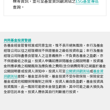
標等資訊，並可至基金資訊觀測站之
ESG基金專區
查詢。
共同基金投資警語
各基金經金管會核准或同意生效，惟不表示絕無風險，本行及基金
經理公司以往之經理績效不保證基金之最低投資收益；本行及基金
經理公司除盡善良管理人之注意義務外，不負責各基金之盈虧，亦
不保證最低之收益，投資人申購前應詳閱基金公開說明書。投資基
金所應承擔之相關風險及應負擔之費用(含分銷費用等)已揭露於基金
公開說明書或投資人須知中，投資人可至
公開資訊觀測站
或
基金資
訊觀測站
查閱。基金並非存款，基金投資不受存款保險、保險安定
基金或其他相關保障機制之保障，投資人需自負盈虧。基金投資具
投資風險，此一風險可能使本金發生虧損，其中可能之最大損失為
全部信託本金。投資人應依其自行判斷進行投資。