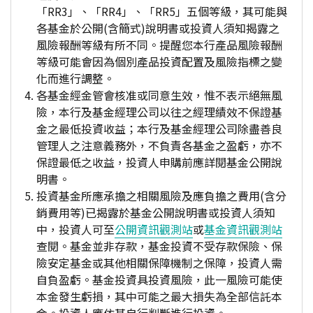
「RR3」、「RR4」、「RR5」五個等級，其可能與
各基金於公開(含簡式)說明書或投資人須知揭露之
風險報酬等級有所不同。提醒您本行產品風險報酬
等級可能會因為個別產品投資配置及風險指標之變
化而進行調整。
各基金經金管會核准或同意生效，惟不表示絕無風
險，本行及基金經理公司以往之經理績效不保證基
金之最低投資收益；本行及基金經理公司除盡善良
管理人之注意義務外，不負責各基金之盈虧，亦不
保證最低之收益，投資人申購前應詳閱基金公開說
明書。
投資基金所應承擔之相關風險及應負擔之費用(含分
銷費用等)已揭露於基金公開說明書或投資人須知
中，投資人可至
公開資訊觀測站
或
基金資訊觀測站
查閱。基金並非存款，基金投資不受存款保險、保
險安定基金或其他相關保障機制之保障，投資人需
自負盈虧。基金投資具投資風險，此一風險可能使
本金發生虧損，其中可能之最大損失為全部信託本