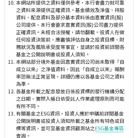
本網站所提供之資料僅供參考，本行會盡力就可靠
之資料來源提供正確資訊。基金績效及淨值、持股
資料、配息資料及部分基本資料係由嘉實資訊(股)
公司提供，本行會要求嘉實資訊(股)公司盡力提供
正確資訊。未經合法授權，請勿翻載。投資人在做
任何投資決策前，應審慎評估自身之投資目標、財
務狀況及風險承受度等事宜，並請於投資前詳閱各
基金之公開說明書或投資人須知。
本網站部分境外基金因嘉實資訊公司尚未取得「自
成立以來」之淨值資料，因此「自成立以來」報酬
率恐無法正常呈現，詳細仍應以各基金公司之資料
為準。
各基金所載之配息發放日係投資標的發行機構分配
之日期，實際入帳日依受託人作業處理原則而可能
有所不同。
有關基金之ESG資訊，投資人應於申購前詳閱基金
公開說明書或投資人須知所載之基金所有特色或目
標等資訊，並可至基金資訊觀測站之
ESG基金專區
查詢。