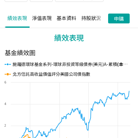
績效表現
淨值表現
基本資料
持股狀況
配息狀況
申購
績效表現
基金績效圖
施羅德環球基金系列-環球非投資等級債券(美元)A-累積
(本基金主要投資於符合美國Rule144A規定之私募性質債券)
北方信託高收益價值評分美國公司債指數
6
4
2