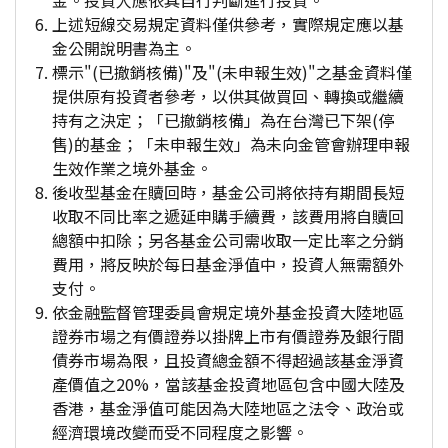
金。投資人應依其自行判斷進行投資。
上述短線交易規定資料僅供參考，實際規定應以基
金公開說明書為主。
標示"(已撤銷核備)"及"(未申報生效)"之基金資料僅
提供原有投資者參考，以供其做買回、轉換或繼續
持有之決定；「已撤銷核備」為在台灣已下架(停
售)的基金；「未申報生效」為未向金管會辦理申報
生效作業之境外基金。
後收型基金在贖回時，基金公司將依持有期間長短
收取不同比率之遞延申購手續費，該費用將自贖回
總額中扣除；另各基金公司需收取一定比率之分銷
費用，將反映於每日基金淨值中，投資人無需額外
支付。
依金融監督管理委員會規定境外基金投資大陸地區
證券市場之有價證券以掛牌上市有價證券及銀行間
債券市場為限，且投資總金額不得超過該基金淨資
產價值之20%，當該基金投資地區包含中國大陸及
香港，基金淨值可能因為大陸地區之法令、政治或
經濟環境改變而受不同程度之影響。