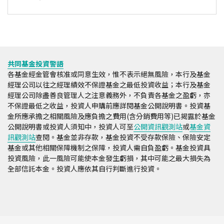
共同基金投資警語
各基金經金管會核准或同意生效，惟不表示絕無風險，本行及基金
經理公司以往之經理績效不保證基金之最低投資收益；本行及基金
經理公司除盡善良管理人之注意義務外，不負責各基金之盈虧，亦
不保證最低之收益，投資人申購前應詳閱基金公開說明書。投資基
金所應承擔之相關風險及應負擔之費用(含分銷費用等)已揭露於基金
公開說明書或投資人須知中，投資人可至
公開資訊觀測站
或
基金資
訊觀測站
查閱。基金並非存款，基金投資不受存款保險、保險安定
基金或其他相關保障機制之保障，投資人需自負盈虧。基金投資具
投資風險，此一風險可能使本金發生虧損，其中可能之最大損失為
全部信託本金。投資人應依其自行判斷進行投資。