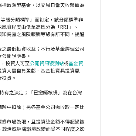
場指數類型基金，以交易日當天收盤價為
酬等級分類標準」而訂定，該分類標準非
風險程度由低至高區分為「RR1」、
資人須知揭露之風險報酬等級有所不同。提醒
金之最低投資收益；本行及基金經理公司
金公開說明書。
中，投資人可至
公開資訊觀測站
或
基金資
投資人需自負盈虧。基金投資具投資風
行投資。
繼續持有之決定；「已撤銷核備」為在台灣
總額中扣除；另各基金公司需收取一定比
債券市場為限，且投資總金額不得超過該
、政治或經濟環境改變而受不同程度之影