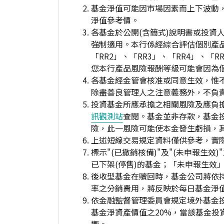
基金淨值可能因市場因素而上下波動
淨值參考價。
各基金於公開(含簡式)說明書或投
強制適用。本行係經綜合評估個別產
「RR2」、「RR3」、「RR4」、
您本行產品風險報酬等級可能會因為
各基金經金管會核准或同意生效，惟
除盡善良管理人之注意義務外，不負
投資基金所應承擔之相關風險及應負擔
訊觀測站
查閱。基金並非存款，基金
險，此一風險可能使本金發生虧損，
上述短線交易規定資料僅供參考，實
標示"(已撤銷核備)"及"(未申報
已下架(停售)的基金；「未申報生效
後收型基金在贖回時，基金公司將依
率之分銷費用，將反映於每日基金淨
依金融監督管理委員會規定境外基金
基金淨資產價值之20%，當該基金