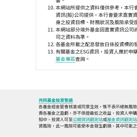
響。
本網站所提供之資料僅供參考，本行
資訊(股)公司提供，本行會要求嘉實
身之投資目標、財務狀況及風險承受
本網站部分境外基金因嘉實資訊公司
司之資料為準。
各基金所載之配息發放日係投資標的
有關基金之ESG資訊，投資人應於
基金專區
查詢。
共同基金投資警語
各基金經金管會核准或同意生效，惟不表示絕無風險
責各基金之盈虧，亦不保證最低之收益，投資人申購
知中，投資人可至
公開資訊觀測站
或
基金資訊觀測站
資風險，此一風險可能使本金發生虧損，其中可能之