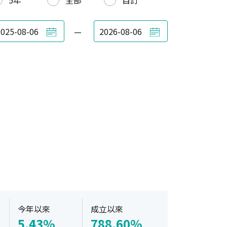
5年
全部
自訂
—
今年以來
成立以來
5.43%
788.60%