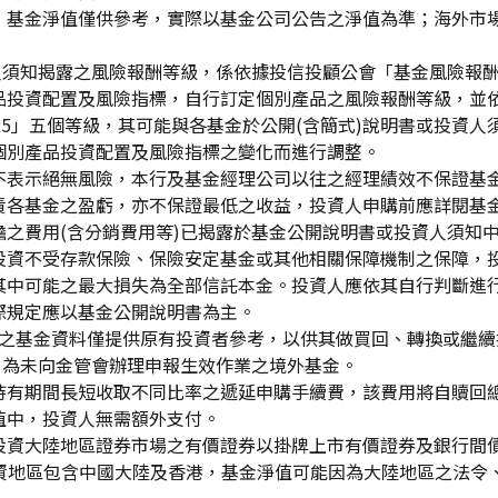
，基金淨值僅供參考，實際以基金公司公告之淨值為準；海外市
資人須知揭露之風險報酬等級，係依據投信投顧公會「基金風險報
品投資配置及風險指標，自行訂定個別產品之風險報酬等級，並依
「RR5」五個等級，其可能與各基金於公開(含簡式)說明書或投
個別產品投資配置及風險指標之變化而進行調整。
不表示絕無風險，本行及基金經理公司以往之經理績效不保證基
責各基金之盈虧，亦不保證最低之收益，投資人申購前應詳閱基
之費用(含分銷費用等)已揭露於基金公開說明書或投資人須知
投資不受存款保險、保險安定基金或其他相關保障機制之保障，
其中可能之最大損失為全部信託本金。投資人應依其自行判斷進
際規定應以基金公開說明書為主。
生效)"之基金資料僅提供原有投資者參考，以供其做買回、轉換或
」為未向金管會辦理申報生效作業之境外基金。
持有期間長短收取不同比率之遞延申購手續費，該費用將自贖回
值中，投資人無需額外支付。
投資大陸地區證券市場之有價證券以掛牌上市有價證券及銀行間
投資地區包含中國大陸及香港，基金淨值可能因為大陸地區之法令