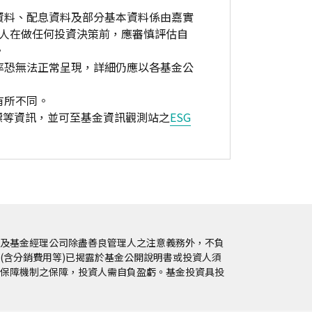
資料、配息資料及部分基本資料係由嘉實
資人在做任何投資決策前，應審慎評估自
。
率恐無法正常呈現，詳細仍應以各基金公
有所不同。
標等資訊，並可至基金資訊觀測站之
ESG
及基金經理公司除盡善良管理人之注意義務外，不負
(含分銷費用等)已揭露於基金公開說明書或投資人須
保障機制之保障，投資人需自負盈虧。基金投資具投