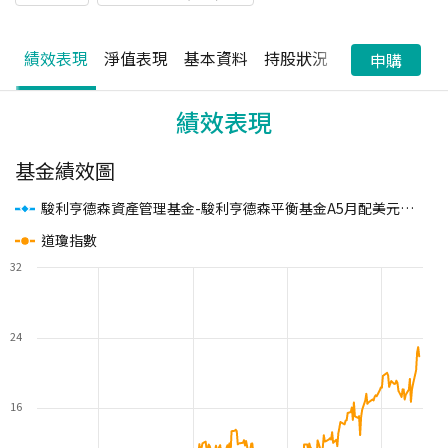
績效表現
淨值表現
基本資料
持股狀況
配息狀況
申購
績效表現
基金績效圖
駿利亨德森資產管理基金-駿利亨德森平衡基金A5月配美元
(本基
道瓊指數
32
24
16