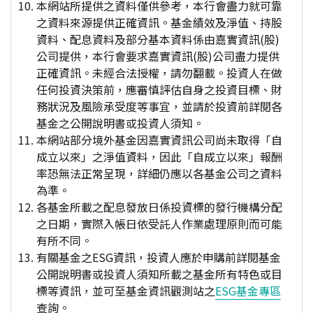
本網站所提供之資料僅供參考，本行會盡力就可靠
之資料來源提供正確資訊。基金績效及淨值、持股
資料、配息資料及部分基本資料係由嘉實資訊(股)
公司提供，本行會要求嘉實資訊(股)公司盡力提供
正確資訊。未經合法授權，請勿翻載。投資人在做
任何投資決策前，應審慎評估自身之投資目標、財
務狀況及風險承受度等事宜，並請於投資前詳閱各
基金之公開說明書或投資人須知。
本網站部分境外基金因嘉實資訊公司尚未取得「自
成立以來」之淨值資料，因此「自成立以來」報酬
率恐無法正常呈現，詳細仍應以各基金公司之資料
為準。
各基金所載之配息發放日係投資標的發行機構分配
之日期，實際入帳日依受託人作業處理原則而可能
有所不同。
有關基金之ESG資訊，投資人應於申購前詳閱基金
公開說明書或投資人須知所載之基金所有特色或目
標等資訊，並可至基金資訊觀測站之
ESG基金專區
查詢。