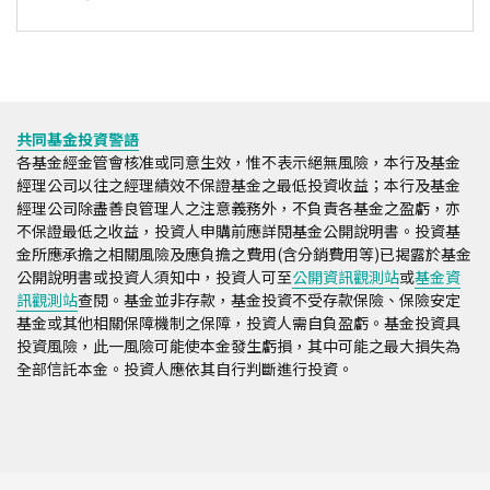
共同基金投資警語
各基金經金管會核准或同意生效，惟不表示絕無風險，本行及基金
經理公司以往之經理績效不保證基金之最低投資收益；本行及基金
經理公司除盡善良管理人之注意義務外，不負責各基金之盈虧，亦
不保證最低之收益，投資人申購前應詳閱基金公開說明書。投資基
金所應承擔之相關風險及應負擔之費用(含分銷費用等)已揭露於基金
公開說明書或投資人須知中，投資人可至
公開資訊觀測站
或
基金資
訊觀測站
查閱。基金並非存款，基金投資不受存款保險、保險安定
基金或其他相關保障機制之保障，投資人需自負盈虧。基金投資具
投資風險，此一風險可能使本金發生虧損，其中可能之最大損失為
全部信託本金。投資人應依其自行判斷進行投資。