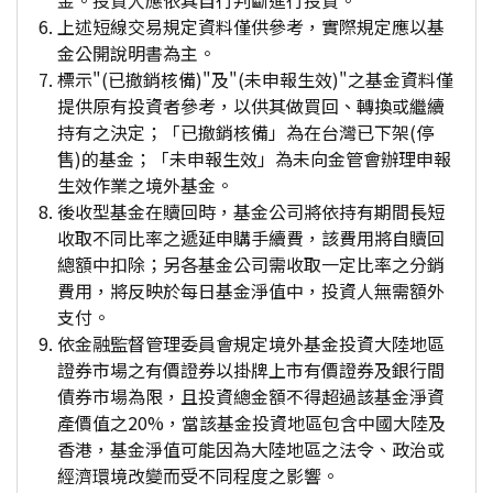
金。投資人應依其自行判斷進行投資。
上述短線交易規定資料僅供參考，實際規定應以基
金公開說明書為主。
標示"(已撤銷核備)"及"(未申報生效)"之基金資料僅
提供原有投資者參考，以供其做買回、轉換或繼續
持有之決定；「已撤銷核備」為在台灣已下架(停
售)的基金；「未申報生效」為未向金管會辦理申報
生效作業之境外基金。
後收型基金在贖回時，基金公司將依持有期間長短
收取不同比率之遞延申購手續費，該費用將自贖回
總額中扣除；另各基金公司需收取一定比率之分銷
費用，將反映於每日基金淨值中，投資人無需額外
支付。
依金融監督管理委員會規定境外基金投資大陸地區
證券市場之有價證券以掛牌上市有價證券及銀行間
債券市場為限，且投資總金額不得超過該基金淨資
產價值之20%，當該基金投資地區包含中國大陸及
香港，基金淨值可能因為大陸地區之法令、政治或
經濟環境改變而受不同程度之影響。