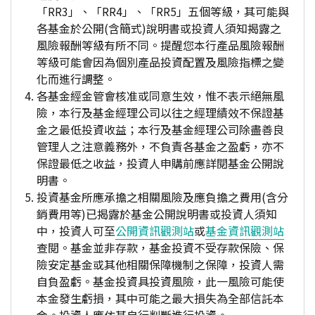
「RR3」、「RR4」、「RR5」五個等級，其可能與
各基金於公開(含簡式)說明書或投資人須知揭露之
風險報酬等級有所不同。提醒您本行產品風險報酬
等級可能會因為個別產品投資配置及風險指標之變
化而進行調整。
各基金經金管會核准或同意生效，惟不表示絕無風
險，本行及基金經理公司以往之經理績效不保證基
金之最低投資收益；本行及基金經理公司除盡善良
管理人之注意義務外，不負責各基金之盈虧，亦不
保證最低之收益，投資人申購前應詳閱基金公開說
明書。
投資基金所應承擔之相關風險及應負擔之費用(含分
銷費用等)已揭露於基金公開說明書或投資人須知
中，投資人可至
公開資訊觀測站
或
基金資訊觀測站
查閱。基金並非存款，基金投資不受存款保險、保
險安定基金或其他相關保障機制之保障，投資人需
自負盈虧。基金投資具投資風險，此一風險可能使
本金發生虧損，其中可能之最大損失為全部信託本