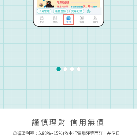
謹慎理財 信用無價
◎循環利率：5.88%~15%(依本行電腦評等而訂，基準日：