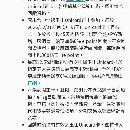
Unicard正卡，若透過其他管道申辦，恕不符合
回饋資格。
限未曾申辦過玉山Unicard正卡參加，須於
2026/12/31前首次申辦玉山Unicard正卡且核
卡，並於核卡後45天內持該卡綁定全盈+PAY新
增一般消費，始享加碼8% e point回饋，符合回
饋資格者，將於廠商請款後陸續回饋，每歸戶回
饋上限300點玉山e point。
最高12.5%回饋包含首次申辦玉山Unicard並於
指定五大通路消費最高享4.5%優惠+全盈+PAY
專屬連結申辦享8%加碼回饋，優惠詳情請參閱
官網
。
本活動限正卡，且限一般消費不含悠遊卡自動加
值、eTag自動儲值、各類預借現金、餘額代
償、查核（定）稅款、學雜費、基金、各項費用
代扣繳等非消費性款項。分期交易以總金額計算
乙次。
回饋時須持有有效之玉山Unicard卡，如持卡人