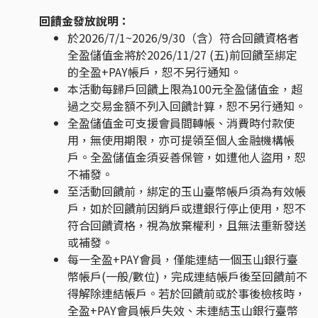
回饋金發放說明：
於2026/7/1~2026/9/30（含）符合回饋資格者
全盈儲值金將於2026/11/27 (五)前回饋至綁定
的全盈+PAY帳戶，恕不另行通知。
本活動每歸戶回饋上限為100元全盈儲值金，超
過之交易金額不列入回饋計算，恕不另行通知。
全盈儲值金可支援會員間轉帳、消費時付款使
用，無使用期限，亦可提領至個人金融機構帳
戶。全盈儲值金須妥善保管，如遭他人盜用，恕
不補發。
至活動回饋前，綁定的玉山臺幣帳戶須為有效帳
戶，如於回饋前因銷戶或遭銀行停止使用，恕不
符合回饋資格，視為放棄權利，且無法重新發送
或補發。
每一全盈+PAY會員，僅能連結一個玉山銀行臺
幣帳戶(一般/數位)，完成連結帳戶後至回饋前不
得解除連結帳戶。若於回饋前或於事後檢核時，
全盈+PAY會員帳戶失效、未連結玉山銀行臺幣