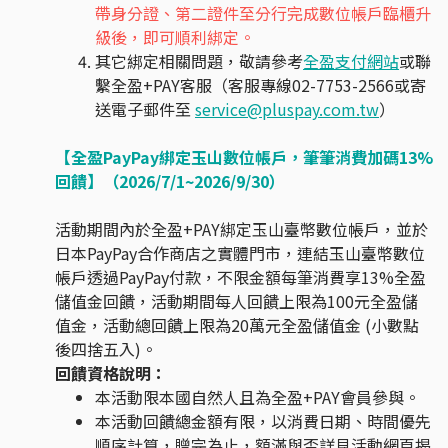
帶身分證、第二證件至分行完成數位帳戶臨櫃升
級後，即可順利綁定。
其它綁定相關問題，敬請參考
全盈支付網站
或聯
繫全盈+PAY客服（客服專線02-7753-2566或寄
送電子郵件至
service@pluspay.com.tw
）
【全盈PayPay綁定玉山數位帳戶，筆筆消費加碼13%
回饋】（2026/7/1~2026/9/30）
活動期間內於全盈+PAY綁定玉山臺幣數位帳戶，並於
日本PayPay合作商店之實體門市，連結玉山臺幣數位
帳戶透過PayPay付款，不限金額每筆消費享13%全盈
儲值金回饋，活動期間每人回饋上限為100元全盈儲
值金，活動總回饋上限為20萬元全盈儲值金 (小數點
後四捨五入)。
回饋資格說明：
本活動限本國自然人且為全盈+PAY會員參與。
本活動回饋總金額有限，以消費日期、時間優先
順序計算，贈完為止，額滿與否詳見活動網頁揭