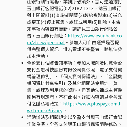
山銀行執行職務、業務所必須外，您可透過撥打
玉山銀行客服電話(02)2182-1313，請玉山銀行
對上開資料(1)查詢或閱覽(2)製給複製本(3)補充
或更正(4)停止蒐集、處理或利用(5)刪除。本告
知事項內容如有更新，請詳見玉山銀行網站公
告，玉山銀行網址：
https://www.esunbank.co
m/zh-tw/personal
。參加人可自由選擇是否提
供完整個人資訊，惟若資訊不完整者，將無法參
加本活動。
全盈支付個資告知事項：參加人瞭解及同意全盈
支付金融科技股份有限公司係依照「電子支付機
構管理條例」、「個人資料保護法」、「金融機
構間資料共享指引」及其他相關法令規定，蒐
集、處理及利用您的資料。但其他法律或主管機
關另有規定者，不在此限。詳細內容請見全盈支
付之隱私權政策：
https://www.pluspay.com.t
w/Terms/Privacy
。
活動辦法及相關規定以全盈支付與玉山銀行實際
作業為準，全盈支付與玉山銀行保留隨時修改、