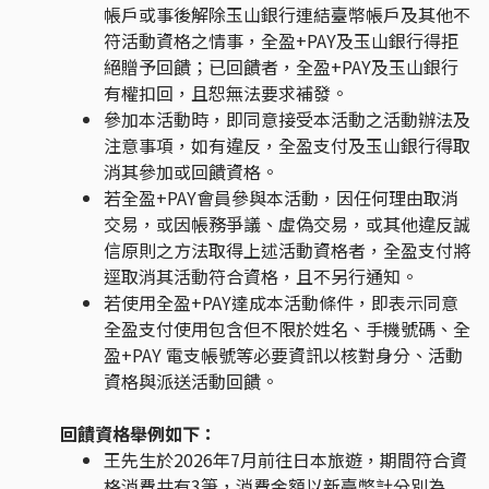
帳戶或事後解除玉山銀行連結臺幣帳戶及其他不
符活動資格之情事，全盈+PAY及玉山銀行得拒
絕贈予回饋；已回饋者，全盈+PAY及玉山銀行
有權扣回，且恕無法要求補發。
參加本活動時，即同意接受本活動之活動辦法及
注意事項，如有違反，全盈支付及玉山銀行得取
消其參加或回饋資格。
若全盈+PAY會員參與本活動，因任何理由取消
交易，或因帳務爭議、虛偽交易，或其他違反誠
信原則之方法取得上述活動資格者，全盈支付將
逕取消其活動符合資格，且不另行通知。
若使用全盈+PAY達成本活動條件，即表示同意
全盈支付使用包含但不限於姓名、手機號碼、全
盈+PAY 電支帳號等必要資訊以核對身分、活動
資格與派送活動回饋。
回饋資格舉例如下：
王先生於2026年7月前往日本旅遊，期間符合資
格消費共有3筆，消費金額以新臺幣計分別為