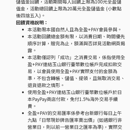
儲值金回饋，活動期間每人回饋上限為100元全盈儲
值金，活動總回饋上限為20萬元全盈儲值金 (小數點
後四捨五入)。
回饋資格說明：
本活動限本國自然人且為全盈+PAY會員參與。
本活動回饋總金額有限，以消費日期、時間優先
順序計算，贈完為止，額滿與否詳見活動網頁揭
露。
本活動僅認列「成功」之消費交易，係指使用全
盈+PAY連結玉山銀行臺幣數位帳戶完成扣款交
易，以會員使用全盈+PAY實際支付的金額為
準，不包含轉帳、儲值、提領，且無取消交易、
退貨退款之情形。
使用全盈+PAY連結玉山銀行臺幣數位帳戶於日
本PayPay商店付款，免付1.5%海外交易手續
費。
全盈+PAY的交易匯率係參考台新銀行每日上午
九點「日幣現鈔牌告匯率賣出價」(如遇銀行非
營業日，則以前一營業日之匯率為準)，實際交