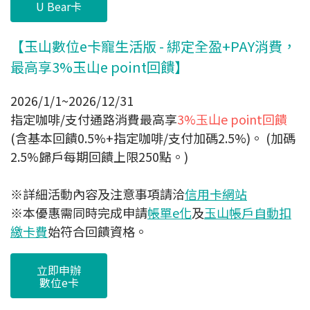
U Bear卡
【玉山數位e卡寵生活版 - 綁定全盈+PAY消費，
最高享3%玉山e point回饋】
2026/1/1~2026/12/31
指定咖啡/支付通路消費最高享
3%玉山e point回饋
(含基本回饋0.5%+指定咖啡/支付加碼2.5%)。 (加碼
2.5%歸戶每期回饋上限250點。)
※詳細活動內容及注意事項請洽
信用卡網站
※本優惠需同時完成申請
帳單e化
及
玉山帳戶自動扣
繳卡費
始符合回饋資格。
立即申辦
數位e卡