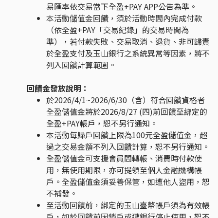
易匯率依交易當下全盈+PAY APP公告為準。
本活動儲值金回饋，須於活動時間內完成付款
（依全盈+PAY「交易紀錄」的交易時間為
準），若付款失敗、交易取消、退貨、非可歸責
於全盈支付及玉山銀行之系統異常等因素，將不
列入回饋計算範圍。
回饋金發放說明：
於2026/4/1~2026/6/30（含）符合回饋資格者
全盈儲值金將於2026/8/27 (四)前回饋至綁定的
全盈+PAY帳戶，恕不另行通知。
本活動每歸戶回饋上限為100元全盈儲值金，超
過之交易金額不列入回饋計算，恕不另行通知。
全盈儲值金可支援會員間轉帳、消費時付款使
用，無使用期限，亦可提領至個人金融機構帳
戶。全盈儲值金須妥善保管，如遭他人盜用，恕
不補發。
至活動回饋前，綁定的玉山臺幣帳戶須為有效帳
戶，如於回饋前因銷戶或遭銀行停止使用，恕不