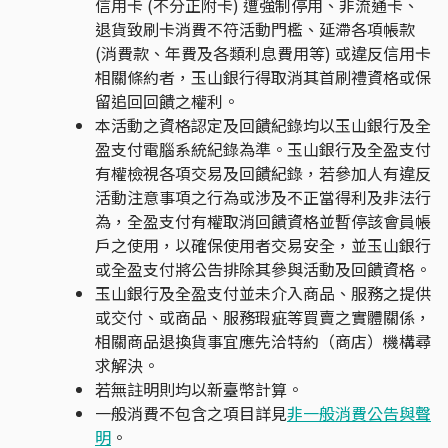
信用卡 (不分正附卡) 遭強制停用、非流通卡、
退貨致刷卡消費不符活動門檻、延滯各項帳款
(消費款、年費及各類利息費用等) 或違反信用卡
相關條約者，玉山銀行得取消其首刷禮資格或保
留追回回饋之權利。
本活動之資格認定及回饋紀錄均以玉山銀行及全
盈支付電腦系統紀錄為準。玉山銀行及全盈支付
有權檢視各項交易及回饋紀錄，若參加人有違反
活動注意事項之行為或涉及不正當得利及非法行
為，全盈支付有權取消回饋資格並暫停該會員帳
戶之使用，以確保使用者交易安全，並玉山銀行
或全盈支付將公告排除其參與活動及回饋資格。
玉山銀行及全盈支付並未介入商品、服務之提供
或交付、或商品、服務瑕疵等買賣之實體關係，
相關商品退換貨事宜應先洽特約（商店）機構尋
求解決。
若無註明則均以新臺幣計算。
一般消費不包含之項目詳見
非一般消費公告與聲
明
。