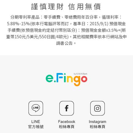
謹慎理財 信用無價
分期零利率產品：零手續費、零總費用年百分率，循環利率：
5.88%-15%(依本行電腦評等而訂，基準日：2015/9/1) 預借現金
手續費(依預借現金約定結付幣別區分)：預借現金金額x3.5%+(新
臺幣150元/5美元/550日圓/4歐元)。其他相關費率依本行網站及申
請書公告。