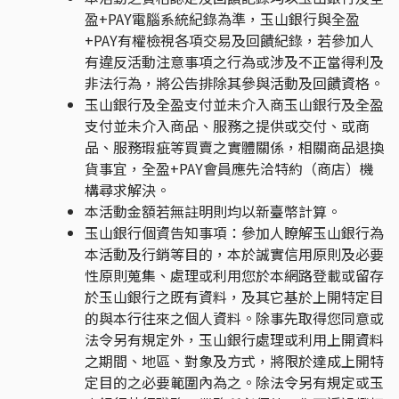
盈+PAY電腦系統紀錄為準，玉山銀行與全盈
+PAY有權檢視各項交易及回饋紀錄，若參加人
有違反活動注意事項之行為或涉及不正當得利及
非法行為，將公告排除其參與活動及回饋資格。
玉山銀行及全盈支付並未介入商玉山銀行及全盈
支付並未介入商品、服務之提供或交付、或商
品、服務瑕疵等買賣之實體關係，相關商品退換
貨事宜，全盈+PAY會員應先洽特約（商店）機
構尋求解決。
本活動金額若無註明則均以新臺幣計算。
玉山銀行個資告知事項：參加人瞭解玉山銀行為
本活動及行銷等目的，本於誠實信用原則及必要
性原則蒐集、處理或利用您於本網路登載或留存
於玉山銀行之既有資料，及其它基於上開特定目
的與本行往來之個人資料。除事先取得您同意或
法令另有規定外，玉山銀行處理或利用上開資料
之期間、地區、對象及方式，將限於達成上開特
定目的之必要範圍內為之。除法令另有規定或玉