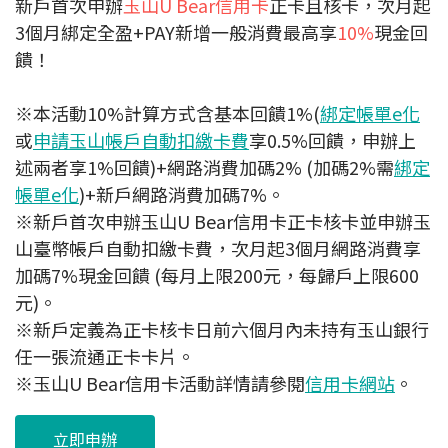
新戶首次申辦
玉山U Bear信用卡
正卡且核卡，次月起
3個月綁定全盈+PAY新增一般消費最高享
10%
現金回
饋！
※本活動10%計算方式含基本回饋1%(
綁定帳單e化
或
申請玉山帳戶自動扣繳卡費
享0.5%回饋，申辦上
述兩者享1%回饋)+網路消費加碼2% (加碼2%需
綁定
帳單e化
)+新戶網路消費加碼7%。
※新戶首次申辦玉山U Bear信用卡正卡核卡並申辦玉
山臺幣帳戶自動扣繳卡費，次月起3個月網路消費享
加碼7%現金回饋 (每月上限200元，每歸戶上限600
元)。
※新戶定義為正卡核卡日前六個月內未持有玉山銀行
任一張流通正卡卡片。
※玉山U Bear信用卡活動詳情請參閱
信用卡網站
。
立即申辦