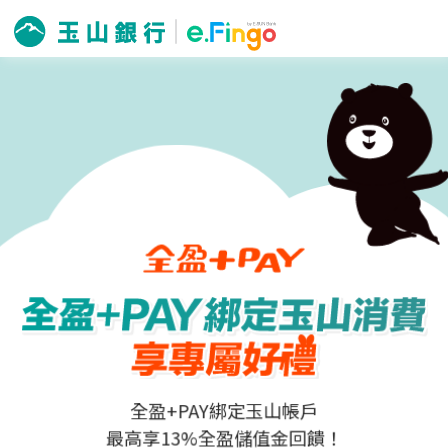
全盈+PAY綁定玉山帳戶
最高享13%全盈儲值金回饋！