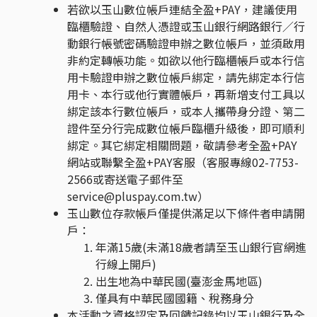
若欲以玉山數位帳戶連結全盈+PAY，建議使用
臨櫃驗證、自然人憑證或玉山銀行網路銀行／行
動銀行帳號密碼驗證申辦之數位帳戶，並須啟用
非約定轉帳功能。如欲以他行臨櫃帳戶或本行信
用卡驗證申辦之數位帳戶綁定，請先綁定本行信
用卡、本行或他行實體帳戶，再新增支付工具以
綁定該本行數位帳戶，或本人攜帶身分證、第二
證件至分行完成數位帳戶臨櫃升級後，即可順利
綁定。其它綁定相關問題，敬請參考全盈+PAY
網站或聯繫全盈+PAY客服（客服專線02-7753-
2566或寄送電子郵件至
service@pluspay.com.tw）
玉山數位存款帳戶僅提供滿足以下條件者申請開
戶：
年滿15歲(未滿18歲者請至玉山銀行官網進
行線上開戶)
出生地為中華民國(臺澎金馬地區)
僅具有中華民國國籍、稅務身分
本活動之資格認定及回饋記錄均以玉山銀行及全