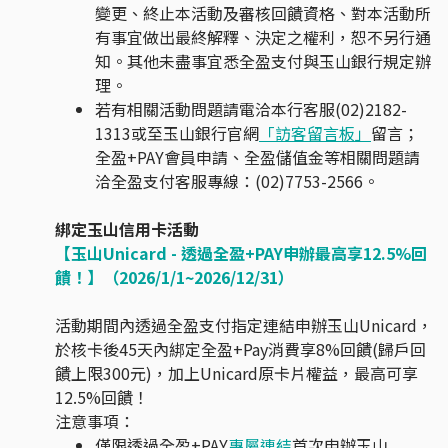
變更、終止本活動及審核回饋資格、對本活動所
有事宜做出最終解釋、決定之權利，恕不另行通
知。其他未盡事宜悉全盈支付與玉山銀行規定辦
理。
若有相關活動問題請電洽本行客服(02)2182-
1313或至玉山銀行官網
「訪客留言板」
留言；
全盈+PAY會員申請、全盈儲值金等相關問題請
洽全盈支付客服專線：(02)7753-2566。
綁定玉山信用卡活動
【玉山Unicard - 透過全盈+PAY申辦最高享12.5%回
饋！】（2026/1/1~2026/12/31）
活動期間內透過全盈支付指定連結申辦玉山Unicard，
於核卡後45天內綁定全盈+Pay消費享8%回饋(歸戶回
饋上限300元)，加上Unicard原卡片權益，最高可享
12.5%回饋！
注意事項：
僅限透過全盈+PAY
專屬連結
首次申辦玉山