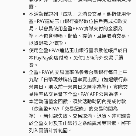
露。
本活動僅認列「成功」之消費交易，係指使用全
盈+PAY連結玉山銀行臺幣數位帳戶完成扣款交
易，以會員使用全盈+PAY實際支付的金額為
準，不包含轉帳、儲值、提領，且無取消交易、
退貨退款之情形。
使用全盈+PAY連結玉山銀行臺幣數位帳戶於日
本PayPay商店付款，免付1.5%海外交易手續
費。
全盈+PAY的交易匯率係參考台新銀行每日上午
九點「日幣現鈔牌告匯率賣出價」(如遇銀行非
營業日，則以前一營業日之匯率為準)，實際交
易匯率依交易當下全盈+PAY APP公告為準。
本活動儲值金回饋，須於活動時間內完成付款
（依全盈+PAY「交易紀錄」的交易時間為
準），若付款失敗、交易取消、退貨、非可歸責
於全盈支付及玉山銀行之系統異常等因素，將不
列入回饋計算範圍。