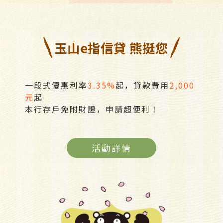
玉山e指信貸 熊挺您
一段式優惠利率
3.35%
起，貸款費用
2,000
元
起
本行存戶免附財證，申請超便利！
活動詳情