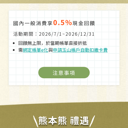
0.5%
國內一般消費享
現金回饋
活動期間：
2026/7/1
~
2026/12/31
回饋無上限，於當期帳單直接折抵
需
綁定帳單e化
與
申請玉山帳戶自動扣繳卡費
注意事項
熊本熊 禮遇