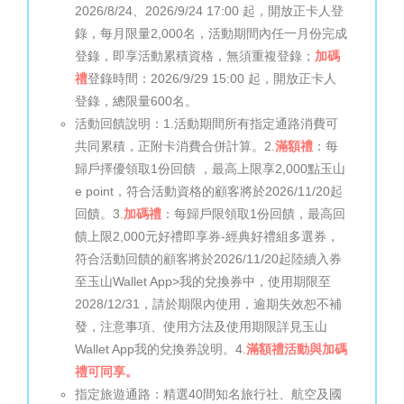
2026/8/24、2026/9/24 17:00 起，開放正卡人登
錄，每月限量2,000名，活動期間內任一月份完成
登錄，即享活動累積資格，無須重複登錄；
加碼
禮
登錄時間：2026/9/29 15:00 起，開放正卡人
登錄，總限量600名。
活動回饋說明：1.活動期間所有指定通路消費可
共同累積，正附卡消費合併計算。2.
滿額禮
：每
歸戶擇優領取1份回饋 ，最高上限享2,000點玉山
e point，符合活動資格的顧客將於2026/11/20起
回饋。3.
加碼禮
：每歸戶限領取1份回饋，最高回
饋上限2,000元好禮即享券-經典好禮組多選券，
符合活動回饋的顧客將於2026/11/20起陸續入券
至玉山Wallet App>我的兌換券中，使用期限至
2028/12/31，請於期限內使用，逾期失效恕不補
發，注意事項、使用方法及使用期限詳見玉山
Wallet App我的兌換券說明。4.
滿額禮活動與加碼
禮可同享。
指定旅遊通路：精選40間知名旅行社、航空及國