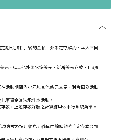
定期+活期) 」後的金額。外幣定存解約、本人不同
行匯入美元、C.其他外幣兌換美元，新增美元存款，且3/9
,000。若在活動期間內小元無其他美元交易，則會因為活動
8，故此筆資金無法承作本活動。
案存款，上述存款餘額之計算結果依本行系統為準。
給息方式為按月領息，辦理中途解約將自定存本金扣
一般牌告利率承作，不再按本專案優惠利率續存。