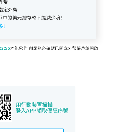
外幣
成指定外幣
戶中的美元總存款不能減少唷!
多!
3:55
才能承作唷!請務必確認已開立外幣帳戶並開啟
用行動裝置掃描
登入APP領取優惠序號