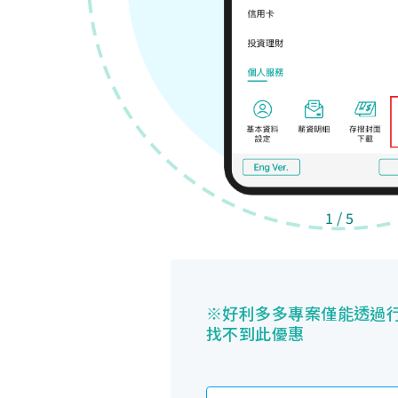
1
/
5
※好利多多專案僅能透過行
找不到此優惠