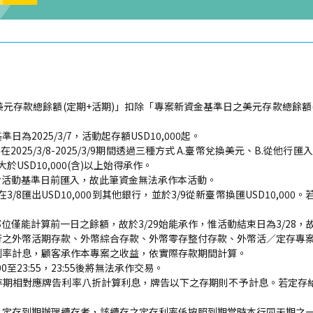
元存款總餘額(定期+活期)」扣除「專案新資金基準日之美元存款總餘額(
基準日為2025/3/7，活動起存額USD10,000起。
025/3/8-2025/3/9期間透過三種方式 A.臺幣兌換美元、B.從他
USD10,000(含)以上始得承作。
資金是於活動基準日前匯入，故此筆資金無法承作本活動。
，在3/8匯出USD10,000到其他銀行，並於3/9從新臺幣換匯USD10
資金部位僅能計算前一日之餘額，故於3/29始能承作，惟活動結束日為3/2
行之外幣活期存款、外幣綜合存款、外幣零存整付存款、外幣活／定存專
利率計息，顧客承作本專案之收益，依實際存款期間計算。
23:55，23:55後將無法承作交易。
存期相對應牌告利率八折計算利息，牌告以下之存期則不予計息。若定存
，定存到期辦理續存者，該續存之定存利率係按照到期當時本行同天期之