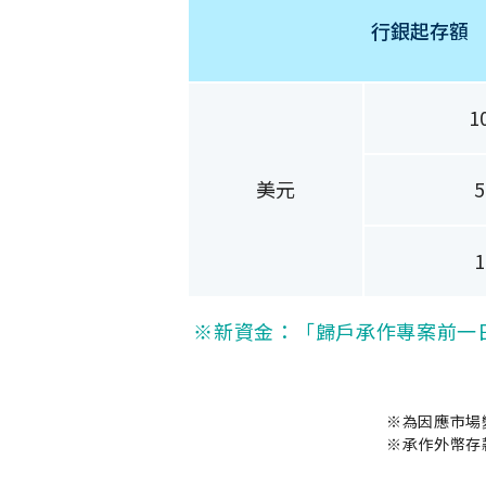
行銀起存額
1
美元
5
1
※新資金：「歸戶承作專案前一日
※為因應市場
※承作外幣存