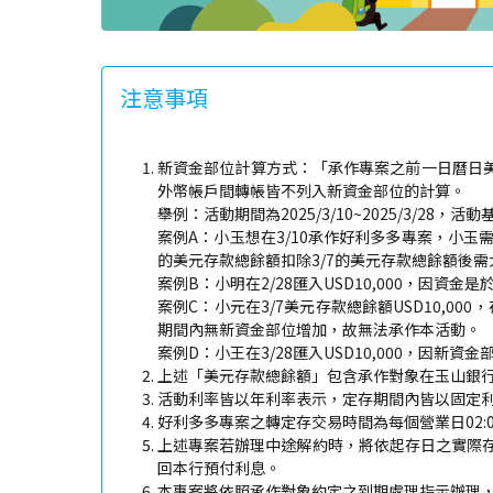
注意事項
新資金部位計算方式：「承作專案之前一日曆日美
外幣帳戶間轉帳皆不列入新資金部位的計算。
舉例：活動期間為2025/3/10~2025/3/28，活動
案例A：小玉想在3/10承作好利多多專案，小玉需在2
的美元存款總餘額扣除3/7的美元存款總餘額後需大於
案例B：小明在2/28匯入USD10,000，因
案例C：小元在3/7美元存款總餘額USD10,000
期間內無新資金部位增加，故無法承作本活動。
案例D：小王在3/28匯入USD10,000，因新
上述「美元存款總餘額」包含承作對象在玉山銀
活動利率皆以年利率表示，定存期間內皆以固定
好利多多專案之轉定存交易時間為每個營業日02:00至
上述專案若辦理中途解約時，將依起存日之實際
回本行預付利息。
本專案將依照承作對象約定之到期處理指示辦理