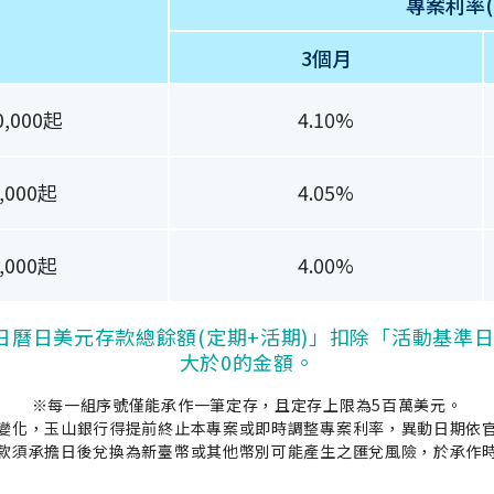
專案利率(
3個月
0,000起
4.10%
,000起
4.05%
,000起
4.00%
曆日美元存款總餘額(定期+活期)」扣除「活動基準日
大於0的金額。
※每一組序號僅能承作一筆定存，且定存上限為5百萬美元。
變化，玉山銀行得提前終止本專案或即時調整專案利率，異動日期依
款須承擔日後兌換為新臺幣或其他幣別可能產生之匯兌風險，於承作