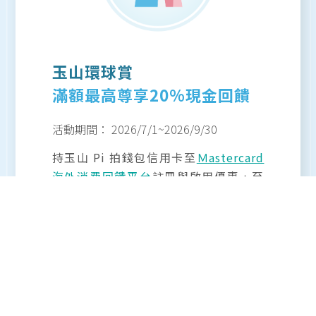
玉山環球賞
滿額最高尊享20%現金回饋
活動期間：
2026/7/1
~
2026/9/30
持玉山 Pi 拍錢包信用卡至
Ｍastercard
海外消費回饋平台
註冊與啟用優惠，至
指定免稅店、DFS、百貨、各式商戶享
專屬現金回饋！
※優惠詳情請至
Ｍastercard海外消費回饋平台
官方網站查閱，若有問題可致電詢問萬事達服
務專線00801-10-3400(市話免費)；若於國外
可撥打1-636-722-7111